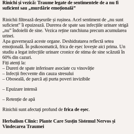
Rinichi și vezică: Traume legate de sentimentele de a nu fi
suficient sau „murdărie emoțională”
Rinichii filtrează deșeurile și rușinea. Acel sentiment de „nu sunt
suficient” îi epuizează. Durerea de spate sau infecțiile urinare strigă
„nu” îndoielii de sine. Vezica reține ranchiuna precum acumularea
urinei.
Apa guvernează aceste organe. Deshidratarea reflectă setea
emoțională. În psikosomatică, frica de eșec lovește aici prima. Un
studiu a legat infecțiile urinare cronice de stima de sine scăzută în
60% din cazuri.
Fiți atenți la:
– Dureri de spate inferioare asociate cu vinovăție
– Infecții frecvente din cauza stresului
– Oboseală, de parcă ați purta poveri invizibile
– Epuizare intensă
– Retenție de apă
Rinichii sunt afectați profund de
frica de eșec
.
Herbalism Clinic: Plante Care Susțin Sistemul Nervos și
Vindecarea Traumei