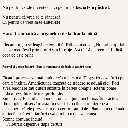
Nu pentru că „le inventezi”, ci pentru că fascia
le-a păstrat
.
Nu pentru că vrea să te rănească.
Ci pentru că vrea să te
elibereze
.
Harta traumatică a organelor: de la ficat la inimă
Fiecare organ se leagă de emoții în Psihosomatica. „Nu”-ul corpului
tău se manifestă prin dureri sau blocaje. Ascultă-l cu atenție. Indică
ceea ce este prins.
Ficatul și vezica biliară: Emoții reprimate de furie și amărăciune
Ficatul procesează mai mult decât mâncarea. El gestionează furia pe
care o înghiți. Amărăciunea cauzată de trădare se adună aici. Poți
avea balonare sau dureri ascuțite în partea dreaptă. Icterul poate
indica resentimente mai profunde.
Simți asta? Ficatul tău spune „nu” la a ține ranchiună. În practica
fitoterapiei, observăm asta frecvent. Un client cu migrene a
descoperit că ele proveneau din certuri familiale. Plantele medicinale
au facilitat fluxul, iar furia s-a diminuat de asemenea.
Semne comune includ:
– Tulburări digestive după certuri