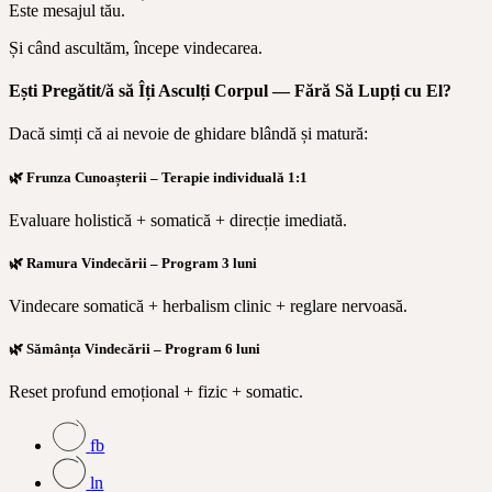
Este mesajul tău.
Și când ascultăm, începe vindecarea.
Ești Pregătit/ă să Îți Asculți Corpul — Fără Să Lupți cu El?
Dacă simți că ai nevoie de ghidare blândă și matură:
🌿
Frunza Cunoașterii – Terapie individuală 1:1
Evaluare holistică + somatică + direcție imediată.
🌿
Ramura Vindecării – Program 3 luni
Vindecare somatică + herbalism clinic + reglare nervoasă.
🌿
Sămânța Vindecării – Program 6 luni
Reset profund emoțional + fizic + somatic.
fb
ln