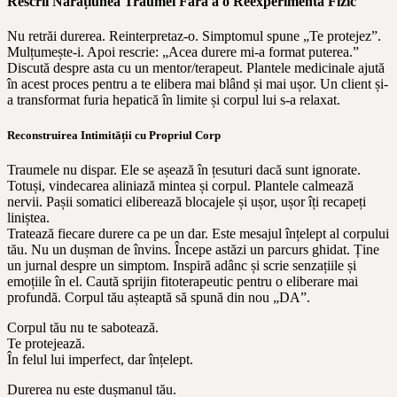
Rescrii Narațiunea Traumei Fără a o Reexperimenta Fizic
Nu retrăi durerea. Reinterpretaz-o. Simptomul spune „Te protejez”.
Mulțumește-i. Apoi rescrie: „Acea durere mi-a format puterea.”
Discută despre asta cu un mentor/terapeut. Plantele medicinale ajută
în acest proces pentru a te elibera mai blând și mai ușor. Un client și-
a transformat furia hepatică în limite și corpul lui s-a relaxat.
Reconstruirea Intimității cu Propriul Corp
Traumele nu dispar. Ele se așează în țesuturi dacă sunt ignorate.
Totuși, vindecarea aliniază mintea și corpul. Plantele calmează
nervii. Pașii somatici eliberează blocajele și ușor, ușor îți recapeți
liniștea.
Tratează fiecare durere ca pe un dar. Este mesajul înțelept al corpului
tău. Nu un dușman de învins. Începe astăzi un parcurs ghidat. Ține
un jurnal despre un simptom. Inspiră adânc și scrie senzațiile și
emoțiile în el. Caută sprijin fitoterapeutic pentru o eliberare mai
profundă. Corpul tău așteaptă să spună din nou „DA”.
Corpul tău nu te sabotează.
Te protejează.
În felul lui imperfect, dar înțelept.
Durerea nu este dușmanul tău.