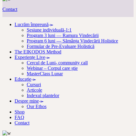
Contact
Lucrăm împreună
Sesiune individuală-1:1
Program 3 luni — Ramura Vindecării
Program 6 luni — Sămânța Vindecării Holistice
Formular de Pre-Evaluare Holistică
The EIKODOS Method
Experiențe Live
Cercul de Luni- community call
Webinar – Corpul care știe
MasterClass Lunar
Educație
Cursuri
Articole
Indexul plantelor
Despre mine
Our Ethos
Shop
FAQ
Contact