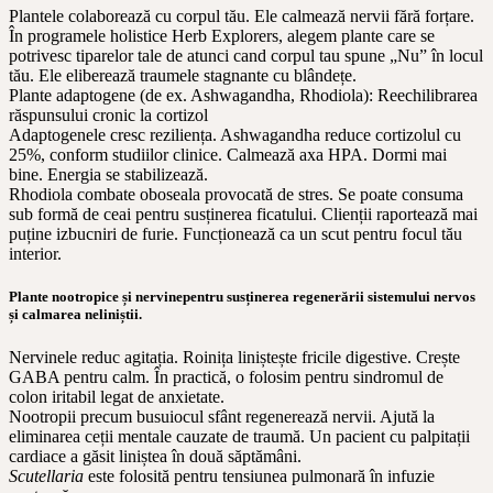
Plantele colaborează cu corpul tău. Ele calmează nervii fără forțare.
În programele holistice Herb Explorers, alegem plante care se
potrivesc tiparelor tale de atunci cand corpul tau spune „Nu” în locul
tău. Ele eliberează traumele stagnante cu blândețe.
Plante adaptogene (de ex. Ashwagandha, Rhodiola): Reechilibrarea
răspunsului cronic la cortizol
Adaptogenele cresc reziliența. Ashwagandha reduce cortizolul cu
25%, conform studiilor clinice. Calmează axa HPA. Dormi mai
bine. Energia se stabilizează.
Rhodiola combate oboseala provocată de stres. Se poate consuma
sub formă de ceai pentru susținerea ficatului. Clienții raportează mai
puține izbucniri de furie. Funcționează ca un scut pentru focul tău
interior.
Plante nootropice și nervinepentru susținerea regenerării sistemului nervos
și calmarea neliniștii.
Nervinele reduc agitația. Roinița liniștește fricile digestive. Crește
GABA pentru calm. În practică, o folosim pentru sindromul de
colon iritabil legat de anxietate.
Nootropii precum busuiocul sfânt regenerează nervii. Ajută la
eliminarea ceții mentale cauzate de traumă. Un pacient cu palpitații
cardiace a găsit liniștea în două săptămâni.
Scutellaria
este folosită pentru tensiunea pulmonară în infuzie