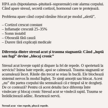
HPA axis (hipotalamus–pituitară–suprarenale) este alarma corpului.
Când apare stresul, secretă cortizol, hormonul care te protejează.
Problema apare când corpul rămâne
blocat
pe modul „alertă”.
– Cortizol crescut constant
– Inflamație crescută 25–35%
– Somn instabil
– Oboseală fără cauză
– Durere fără explicații medicale
Diferența dintre stresul acut și trauma stagnantă: Când „luptă
sau fugi” devine „blocaj cronic”
Stresul acut lovește rapid și dispare la fel de repede. O sperietură la
serviciu? Inima bate repede, apoi se calmează. Trauma stagnantă se
acumulează încet. Rănile din trecut se reiau în buclă. Ele blochează
sistemul nervos în modul îngheț. Te simți amorțit sau blocat. Acest
„nu” din partea corpului tău semnalează că e timpul să te dezgheți.
De ce contează? Pentru că acest detaliu face diferența între
vindecare și blocaj cronic Stresul acut se vindecă rapid. Trauma se
înrădăcinează adânc. Resetează nervii.
Stresul acut
vine repede, pleacă repede.