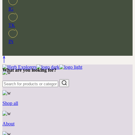
IG
TK
IN
What are you looking for?
New & favorites
Shop all
About