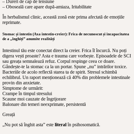
– Dureri de cap de tensiune
– Oboseală care apare după-amiaza, Iritabilitate
În herbalismul clinic, această zonă este prima afectată de emoțiile
reprimate.
Stomac și intestin (Axa intestin-creier): Frica de necunoscut și incapacitatea
de a „înghiți” anumite realități
Intestinul tău este conectat direct la creier. Frica îl încurcă. Nu poți
digera vești proaste? Asta e trauma care vorbește. Episoadele de SCI
sau greața semnalează refuz. Corpul respinge ceea ce doare.
Gândește-te la stomac ca la un portar. Spune „nu” intrărilor toxice.
Bacteriile de acolo reflectă starea ta de spirit. Stresul schimbă
echilibrul. Un raport menționează că 40% din problemele intestinale
provin din anxietate.
Simptome de urmărit:
Crampe în timpul stresului
Scaune moi cauzate de îngrijorare
Balonare din temeri neexprimate, persistentă
Greață
„Nu pot să înghit asta” este
literal
în psihosomatică.