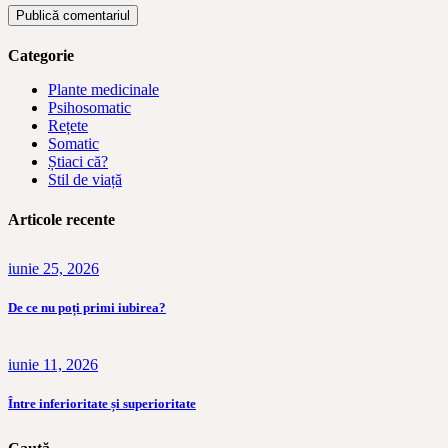
Publică comentariul
Categorie
Plante medicinale
Psihosomatic
Rețete
Somatic
Știaci că?
Stil de viață
Articole recente
iunie 25, 2026
De ce nu poți primi iubirea?
iunie 11, 2026
Între inferioritate și superioritate