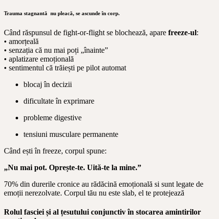
Trauma stagnantă
nu pleacă, se ascunde în corp.
Când răspunsul de fight-or-flight se blochează, apare
freeze-ul
:
• amorțeală
• senzația că nu mai poți „înainte”
• aplatizare emoțională
• sentimentul că trăiești pe pilot automat
blocaj în decizii
dificultate în exprimare
probleme digestive
tensiuni musculare permanente
Când ești în freeze, corpul spune:
„Nu mai pot. Oprește-te. Uită-te la mine.”
70% din durerile cronice au rădăcină emoțională si sunt legate de
emoții nerezolvate. Corpul tău nu este slab, el te protejează
Rolul fasciei și al țesutului conjunctiv în stocarea amintirilor