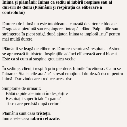
Inima și plămânii: Inima ca sediu al iubirii respinse sau al
durerii de doliu (Plămânii și respirația ca eliberare a
controlului)
Durerea de inimă nu este întotdeauna cauzată de arterele blocate.
Dragostea pierdută sau respingerea înțeapă adânc. Palpitațiile sau
strângerea în piept strigă după ajutor. Inima ta imploră „nu” pentru
mai multă durere.
Plămânii se leagă de eliberare. Durerea scurtează respirația. Astmul
se agravează în tristețe. Inspirațiile adânci eliberează aerul blocat.
Este ca și cum ai suspina greutatea veche.
În ședințe, clienții respiră prin pierdere. Inimile încetinesc. Calm se
întoarce. Statisticile arată că stresul emoțional dublează riscul pentru
inimă. Dar vindecarea reduce acest risc.
Simptome de urmărit:
– Bătăi rapide ale inimii în despărțire
– Respirații superficiale în panică
– Tuse care persistă după certuri
Plămânii sunt casa
tristeții
.
Inima este casa
iubirii refuzate
.