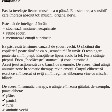
emoționale
Fascia învelește fiecare mușchi ca o pânză. Ea este o rețea sensibilă
care îmbracă absolut tot: mușchi, organe, nervi.
Este atât de inteligentă încât:
⚬ stochează tensiune neexprimate
⚬ reține șocuri
⚬ memorează emoții suprimate
Ea păstrează tensiunea cauzată de șocuri vechi. O căzătură din
copilărie? poate rămâne ca o „semnătură” în umăr. O respingere
poate sta ani în piept. Emoțiile se lipesc acolo la fel. Furia strânge
pieptul. Frica „încolăcește” stomacul și zona intestinală.
Acest țesut acționează ca o bancă de memorie. De aceea, când atingi
anumite zone în somatic therapy, revin emoții. Corpul eliberează
exact ce ai încercat să eviți ani întregi, iar eliberarea vine cu mișcări
blânde.
De aceea, în somatic therapy, o atingere în zona gâtului, de exemplu,
poate elibera:
✔ plâns
✔ panică
✔ furie
✔ amintiri vechi