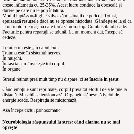
crește inflamația cu 25-35%. Acest lucru conduce la oboseală și
durere pe care nu le poți înlătura.
Modul luptă-sau-fugi te salvează în situații de pericol. Totuși,
epuizează resursele dacă nu se oprește niciodată. Gândește-te la el ca
la un motor de mașină care turează non-stop. Combustibilul scade.
Facturile pentru reparații se adună. La un moment dat, începe să
cedeze.
Trauma nu este „în capul tău”.
Trauma este în sistemul nervos.
În mușchi.
În fascia care învelește tot corpul.
În organe.
Stresul reținut prea mult timp nu dispare, ci
se înscrie în țesut
.
Când emoțiile sunt reprimate, corpul preia tot efortul de a le ține la
distanță. Mușchii se tensionează. Organele slăbesc. Nivelul de
energie scade. Respirația se micșorează.
Așa începe ciclul psihosomatic.
Neurobiologia răspunsului la stres: când alarma nu se mai
oprește