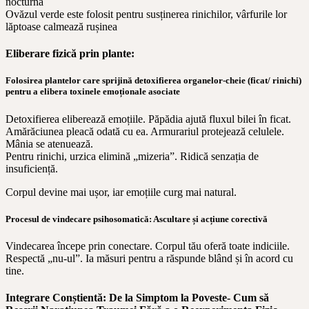
nocturnă
Ovăzul verde este folosit pentru susținerea rinichilor, vârfurile lor
lăptoase calmează rușinea
Eliberare fizică prin plante:
Folosirea plantelor care sprijină detoxifierea organelor-cheie (ficat/ rinichi)
pentru a elibera toxinele emoționale asociate
Detoxifierea eliberează emoțiile. Păpădia ajută fluxul bilei în ficat.
Amărăciunea pleacă odată cu ea. Armurariul protejează celulele.
Mânia se atenuează.
Pentru rinichi, urzica elimină „mizeria”. Ridică senzația de
insuficiență.
Corpul devine mai ușor, iar emoțiile curg mai natural.
Procesul de vindecare psihosomatică: Ascultare și acțiune corectivă
Vindecarea începe prin conectare. Corpul tău oferă toate indiciile.
Respectă „nu-ul”. Ia măsuri pentru a răspunde blând și în acord cu
tine.
Integrare Conștientă: De la Simptom la Poveste- Cum să