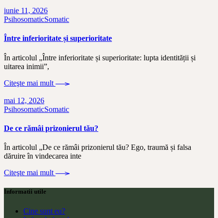
iunie 11, 2026
Psihosomatic
Somatic
Între inferioritate și superioritate
În articolul „Între inferioritate și superioritate: lupta identității și
uitarea inimii”,
Citeşte mai mult
mai 12, 2026
Psihosomatic
Somatic
De ce rămâi prizonierul tău?
În articolul „De ce rămâi prizonierul tău? Ego, traumă și falsa
dăruire în vindecarea inte
Citeşte mai mult
Informatii utile
Cine sunt eu?