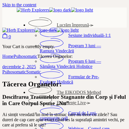
Skip to the content
Lucrăm împreună
Sesiune individuală-1:1
0
Program 3 luni —
Your Cart is currently empty.
Ramura Vindecării
Home
Psihosomatic
Tăcerea Organelor:
Program 6 luni —
Sămânța Vindecării Holistice
decembrie 2, 2025
Psihosomatic
Somatic
Formular de Pre-
Evaluare Holistică
Tăcerea Organelor:
The EIKODOS Method
Descifrarea Traumelelor Stagnante din Corp și Felul
în Care Corpul Spune „Nu”
Experiențe Live
Cercul de Luni-
Ai simțit vreodată un nod în stomac care nu trece cu zilele? Sau
community call
dureri de cap care apar exact când ies la suprafață amintiri vechi, pe
care ai prefera să le uiți?
Webinar – Corpul care