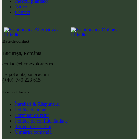
Indexul plantelor
Articole
Contact
Date de contact
București, România
contact@herbexplorers.ro
Te pot ajuta, sună acum
(+40) 749 223 615
Centru CLienți
Întrebări & Răspunsuri
Politica de retur
Formular de retur
Politica de confidentialitate
Termeni si conditii
Urmărire comandă