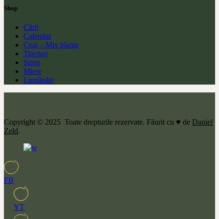
Shop
Cărți
Calendar
Ceai – Mix plante
Tincturi
Sirop
Miere
Lumânări
Copyright © 2025 Toate drepturile rezervate. Făurit cu ♥ de
Daniel
Zeld
.
FB
YT