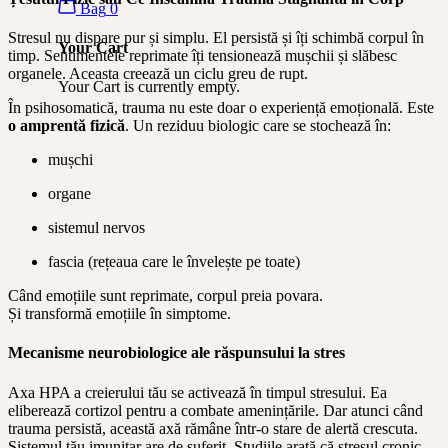
Bag
0
Stresul nu dispare pur și simplu. El persistă și îți schimbă corpul în
Your Cart
timp. Sentimentele reprimate îți tensionează mușchii și slăbesc
organele. Aceasta creează un ciclu greu de rupt.
Your Cart is currently empty.
În psihosomatică, trauma nu este doar o experiență emoțională. Este
o amprentă fizică
. Un reziduu biologic care se stochează în:
mușchi
organe
sistemul nervos
fascia (rețeaua care le învelește pe toate)
Când emoțiile sunt reprimate, corpul preia povara.
Și transformă emoțiile în simptome.
Mecanisme neurobiologice ale răspunsului la stres
Axa HPA a creierului tău se activează în timpul stresului. Ea
eliberează cortizol pentru a combate amenințările. Dar atunci când
trauma persistă, această axă rămâne într-o stare de alertă crescuta.
Sistemul tău imunitar are de suferit. Studiile arată că stresul cronic