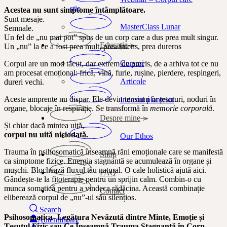
știe
Acestea nu sunt simptome întâmplătoare.
Sunt mesaje.
MasterClass Lunar
Semnale.
Un fel de „nu mai pot” spus de un corp care a dus prea mult singur.
Educație
Un „nu” la ce a fost prea mult, prea intens, prea dureros
Cursuri
Corpul are un mod tăcut, dar extrem de precis, de a arhiva tot ce nu
am procesat emoțional: frică, vină, furie, rușine, pierdere, respingeri,
Articole
dureri vechi.
Aceste amprente nu dispar. Ele devin tensiuni în țesuturi, noduri în
Indexul plantelor
organe, blocaje în respirație. Se transformă în
memorie corporală
.
Despre mine
Și chiar dacă mintea uită,
corpul nu uită niciodată.
Our Ethos
Trauma în psihosomatică înseamnă răni emoționale care se manifestă
Shop
ca simptome fizice. Energia stagnantă se acumulează în organe și
mușchi. Blochează fluxul tău natural. O cale holistică ajută aici.
FAQ
Gândește-te la fitoterapie pentru un sprijin calm. Combin-o cu
munca somatică pentru a vindeca rădăcina. Această combinație
Contact
eliberează corpul de „nu”-ul său silențios.
Search
Psihosomatica- Legătura Nevăzută dintre Minte, Emoție și
Autentificare
Țesutul Fizic sau Ce Înseamnă Trauma Stagnantă în Corp