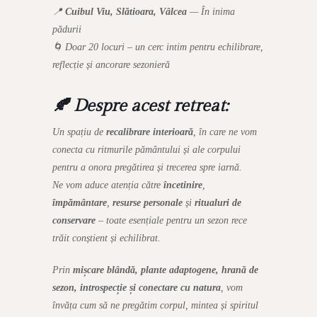
📍
Cuibul Viu, Slătioara, Vâlcea
— În inima
pădurii
🌀 Doar 20 locuri – un cerc intim pentru echilibrare,
reflecție și ancorare sezonieră
🍂 Despre acest retreat:
Un spațiu de
recalibrare interioară
, în care ne vom
conecta cu ritmurile pământului și ale corpului
pentru a onora pregătirea și trecerea spre iarnă.
Ne vom aduce atenția către
încetinire
,
împământare
,
resurse personale
și
ritualuri de
conservare
– toate esențiale pentru un sezon rece
trăit conștient și echilibrat.
Prin
mișcare blândă, plante adaptogene, hrană de
sezon, introspecție și conectare cu natura
, vom
învăța cum să ne pregătim corpul, mintea și spiritul