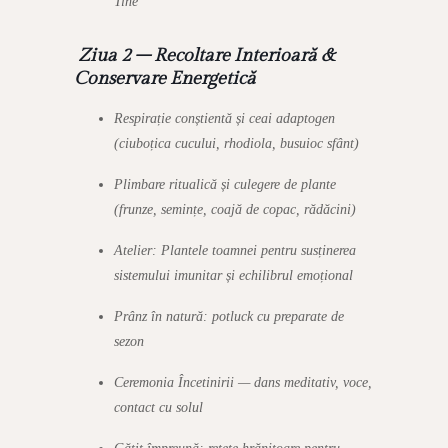
Tine
Ziua 2 – Recoltare Interioară &
Conservare Energetică
Respirație conștientă și ceai adaptogen
(ciuboțica cucului, rhodiola, busuioc sfânt)
Plimbare ritualică și culegere de plante
(frunze, semințe, coajă de copac, rădăcini)
Atelier: Plantele toamnei pentru susținerea
sistemului imunitar și echilibrul emoțional
Prânz în natură: potluck cu preparate de
sezon
Ceremonia Încetinirii — dans meditativ, voce,
contact cu solul