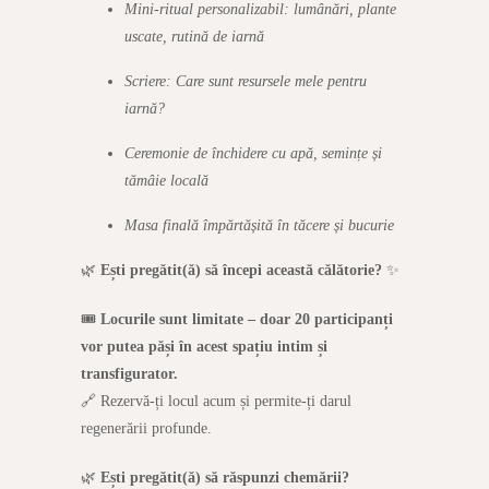
Mini-ritual personalizabil: lumânări, plante
uscate, rutină de iarnă
Scriere: Care sunt resursele mele pentru
iarnă?
Ceremonie de închidere cu apă, semințe și
tămâie locală
Masa finală împărtășită în tăcere și bucurie
🌿
Ești pregătit(ă) să începi această călătorie?
✨
🎟️
Locurile sunt limitate – doar 20 participanți
vor putea păși în acest spațiu intim și
transfigurator.
🔗 Rezervă-ți locul acum și permite-ți darul
regenerării profunde.
🌿
Ești pregătit(ă) să răspunzi chemării?