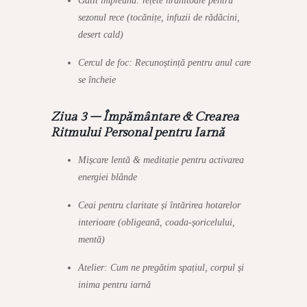
Gătit împreună: rețete hrănitoare pentru
sezonul rece (tocănițe, infuzii de rădăcini,
desert cald)
Cercul de foc: Recunoștință pentru anul care
se încheie
Ziua 3 – Împământare & Crearea
Ritmului Personal pentru Iarnă
Mișcare lentă & meditație pentru activarea
energiei blânde
Ceai pentru claritate și întărirea hotarelor
interioare (obligeană, coada-șoricelului,
mentă)
Atelier: Cum ne pregătim spațiul, corpul și
inima pentru iarnă