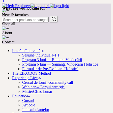
What are you looking for?
New & favorites
Shop all
About
Contact
Lucrăm împreună
Sesiune individuală-1:1
Program 3 luni — Ramura Vindecării
Program 6 luni — Sămânța Vindecării Holistice
Formular de Pre-Evaluare Holistică
The EIKODOS Method
Experiențe Live
Cercul de Luni- community call
Webinar – Corpul care știe
MasterClass Lunar
Educație
Cursuri
Articole
Indexul plantelor