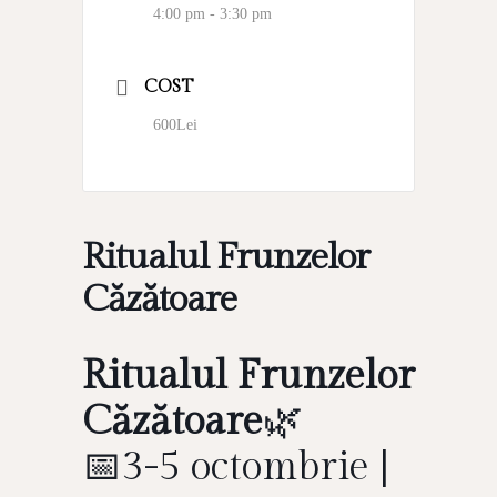
4:00 pm - 3:30 pm
COST
600Lei
Ritualul Frunzelor
Căzătoare
Ritualul Frunzelor
Căzătoare
🌿
📅3-5 octombrie |