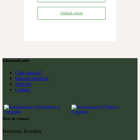
Outlook export
Informatii utile
Cine sunt eu?
Indexul plantelor
Articole
Contact
Date de contact
București, România