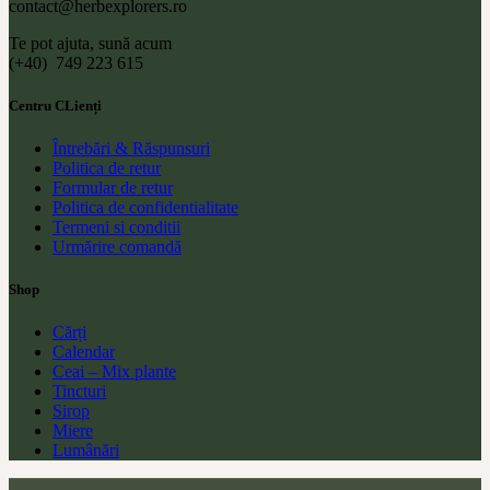
contact@herbexplorers.ro
Te pot ajuta, sună acum
(+40) 749 223 615
Centru CLienți
Întrebări & Răspunsuri
Politica de retur
Formular de retur
Politica de confidentialitate
Termeni si conditii
Urmărire comandă
Shop
Cărți
Calendar
Ceai – Mix plante
Tincturi
Sirop
Miere
Lumânări