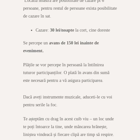
Locatia noastra are posibilitate de cazare pt 6
persoane, pentru restul de persoane exista posibilitate
de cazare în sat.
Cazare:
30 lei/noapte
la cort, cine doreste
Se percepe un
avans de 150 lei inainte de
eveniment.
Plățile se vor percepe în persoană la întilnirea
tuturor participanților. O plată în avans din sumă
este necesară pentru a vă asigura participarea.
Dacă aveți instrumente muzicale, aduceti-le cu voi
pentru serile la foc.
Te așteptăm cu drag în acest cuib viu – un loc unde
te poți întoarce la tine, unde mâncarea hrănește,
liniștea vindeacă și fiecare clipă are timp să respire.