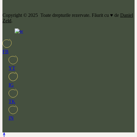
Copyright © 2025 Toate drepturile rezervate. Făurit cu ♥ de
Daniel
Zeld
.
FB
YT
IG
TK
IN