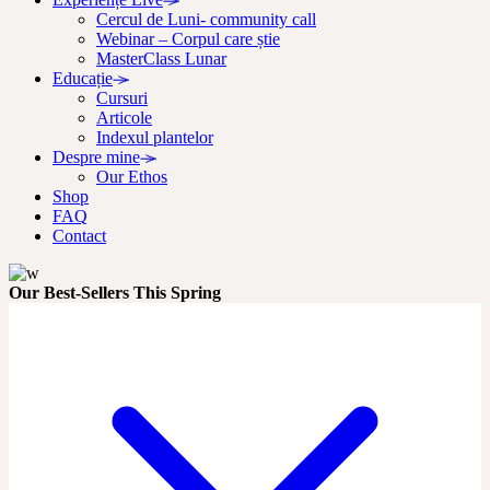
Cercul de Luni- community call
Webinar – Corpul care știe
MasterClass Lunar
Educație
Cursuri
Articole
Indexul plantelor
Despre mine
Our Ethos
Shop
FAQ
Contact
Our Best-Sellers This Spring