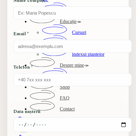
Nume complet *
MasterClass Lunar
Educație
Cursuri
Email *
Articole
Indexul plantelor
Despre mine
Telefon *
Our Ethos
Shop
FAQ
Contact
Data nașterii
Search
Autentificare