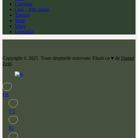
Calendar
Ceai – Mix plante
Tincturi
Sirop
Miere
Lumânări
Copyright © 2025 Toate drepturile rezervate. Făurit cu ♥ de
Daniel
Zeld
.
FB
YT
IG