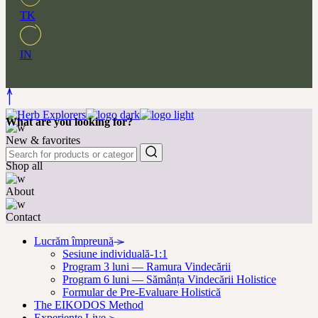
TK
IN
What are you looking for?
New & favorites
Shop all
About
Contact
Lucrăm împreună
Sesiune individuală-1:1
Program 3 luni — Ramura Vindecării
Program 6 luni — Sămânța Vindecării Holistice
Formular de Pre-Evaluare Holistică
The EIKODOS Method
Experiențe Live