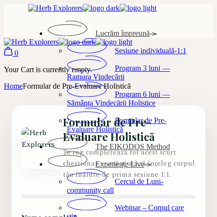
Skip
to
the
Lucrăm împreună
content
Sesiune individuală-1:1
0
Program 3 luni —
Your Cart is currently empty.
Ramura Vindecării
Home
Formular de Pre-Evaluare Holistică
Program 6 luni —
Sămânța Vindecării Holistice
Formular de Pre-
Formular de Pre-
Evaluare Holistică
Evaluare Holistică
The EIKODOS Method
Te rog completează tot acest scurt
chestionar — mă ajută să înțeleg corpul
Experiențe Live
tău înainte de prima sesiune 1:1.
Cercul de Luni-
community call
Webinar – Corpul care
știe