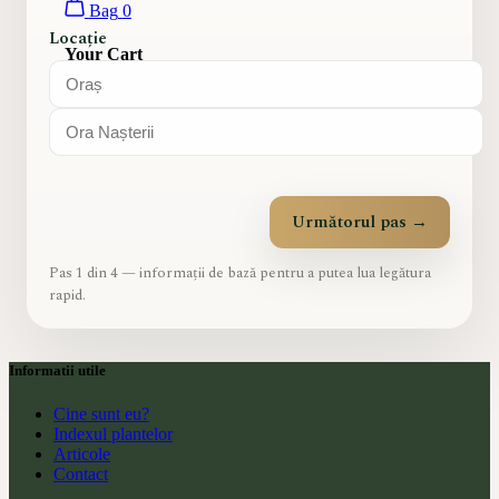
Bag
0
Locație
Your Cart
Your Cart is currently empty.
Următorul pas →
Pas 1 din 4 — informații de bază pentru a putea lua legătura
rapid.
Informatii utile
Cine sunt eu?
Indexul plantelor
Articole
Contact