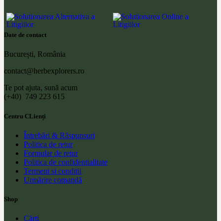
Date de contact
București, România
contact@herbexplorers.ro
Te pot ajuta, sună acum
(+40) 749 223 615
Centru CLienți
Întrebări & Răspunsuri
Politica de retur
Formular de retur
Politica de confidentialitate
Termeni si conditii
Urmărire comandă
Shop
Cărți