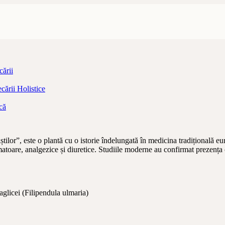
ării
ării Holistice
că
lor”, este o plantă cu o istorie îndelungată în medicina tradițională eur
amatoare, analgezice și diuretice. Studiile moderne au confirmat prezența c
 aglicei (Filipendula ulmaria)