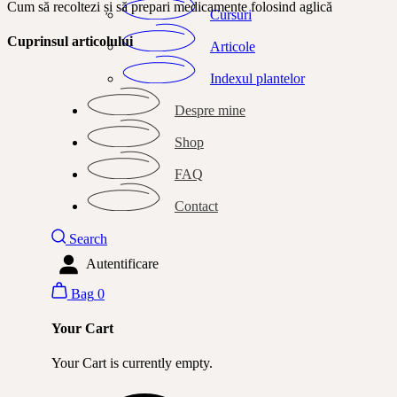
Cum să recoltezi și să prepari medicamente folosind aglică
Cursuri
Cuprinsul articolului
Articole
Indexul plantelor
Despre mine
Shop
FAQ
Contact
Search
Autentificare
Bag
0
Your Cart
Your Cart is currently empty.