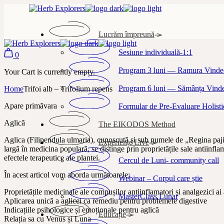
Skip
to
the
Lucrăm împreună
content
Sesiune individuală-1:1
0
Program 3 luni — Ramura Vindec
Your Cart is currently empty.
Program 6 luni — Sămânța Vindec
Home
Trifoi alb – Trifolium repens
Apare primăvara
Formular de Pre-Evaluare Holisti
Aglică
The EIKODOS Method
Aglica (Filipendula ulmaria), cunoscută și sub numele de „Regina pajiști
Experiențe Live
largă în medicina populară, se distinge prin proprietățile sale antiinfl
efectele terapeutice ale plantei.
Cercul de Luni- community call
În acest articol vom aborda următoarele:
Webinar – Corpul care știe
Proprietățile medicinale ale compușilor antiinflamatori și analgezici ai
MasterClass Lunar
Aplicarea unică a aglicei ca remediu pentru problemele digestive
Indicațiile psihologice și emoționale pentru aglică
Educație
Relația sa cu Venus și Luna