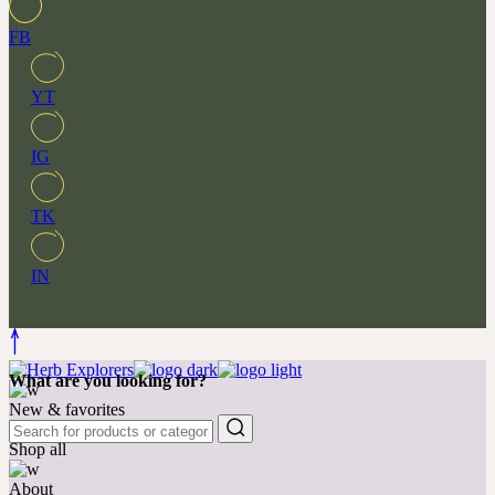
FB
YT
IG
TK
IN
What are you looking for?
New & favorites
Shop all
About