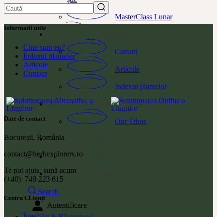
Caută
MasterClass Lunar
Informatii utile
Educație
Cine sunt eu?
Cursuri
Indexul plantelor
Articole
Articole
Contact
Indexul plantelor
Despre mine
Date de contact
Our Ethos
București, România
Shop
contact@herbexplorers.ro
FAQ
Te pot ajuta, sună acum
Contact
(+40) 749 223 615
Search
Centru CLienți
Autentificare
Întrebări & Răspunsuri