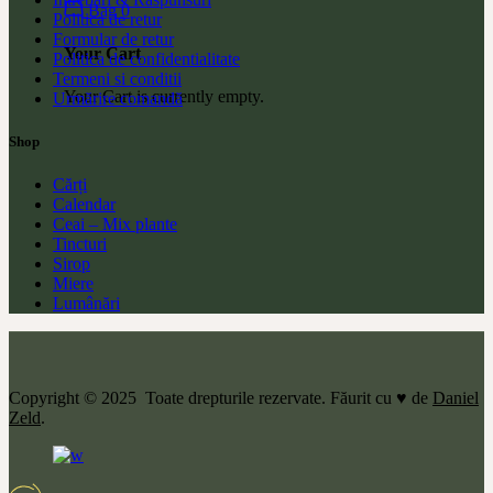
Bag
0
Politica de retur
Formular de retur
Your Cart
Politica de confidentialitate
Termeni si conditii
Your Cart is currently empty.
Urmărire comandă
Shop
Cărți
Calendar
Ceai – Mix plante
Tincturi
Sirop
Miere
Lumânări
Copyright © 2025 Toate drepturile rezervate. Făurit cu ♥ de
Daniel
Zeld
.