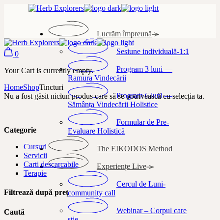
Skip
to
the
Lucrăm împreună
content
Sesiune individuală-1:1
0
Program 3 luni —
Your Cart is currently empty.
Ramura Vindecării
Home
Shop
Tincturi
Program 6 luni —
Nu a fost găsit niciun produs care să se potrivească cu selecția ta.
Sămânța Vindecării Holistice
Formular de Pre-
Categorie
Evaluare Holistică
Cursuri
The EIKODOS Method
Servicii
Carti descarcabile
Experiențe Live
Terapie
Cercul de Luni-
Filtrează după preț
community call
Webinar – Corpul care
Caută
știe