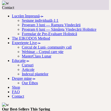
Contact
Lucrăm împreună
Sesiune individuală-1:1
Program 3 luni — Ramura Vindecării
Program 6 luni — Sămânța Vindecării Holistice
Formular de Pre-Evaluare Holistică
The EIKODOS Method
Experiențe Live
Cercul de Luni- community call
Webinar – Corpul care știe
MasterClass Lunar
Educație
Cursuri
Articole
Indexul plantelor
Despre mine
Our Ethos
Shop
FAQ
Contact
Our Best-Sellers This Spring