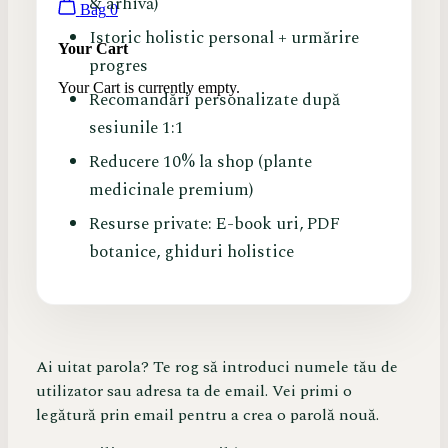
& arhivă)
Bag
0
Istoric holistic personal + urmărire
Your Cart
progres
Your Cart is currently empty.
Recomandări personalizate după
sesiunile 1:1
Reducere 10% la shop (plante
medicinale premium)
Resurse private: E-book uri, PDF
botanice, ghiduri holistice
Ai uitat parola? Te rog să introduci numele tău de
utilizator sau adresa ta de email. Vei primi o
legătură prin email pentru a crea o parolă nouă.