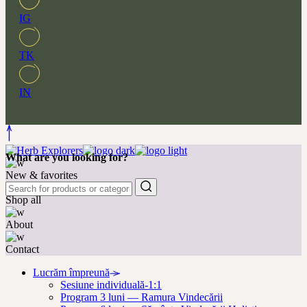
IG
TK
IN
What are you looking for?
New & favorites
Shop all
About
Contact
Lucrăm împreună
Sesiune individuală-1:1
Program 3 luni — Ramura Vindecării