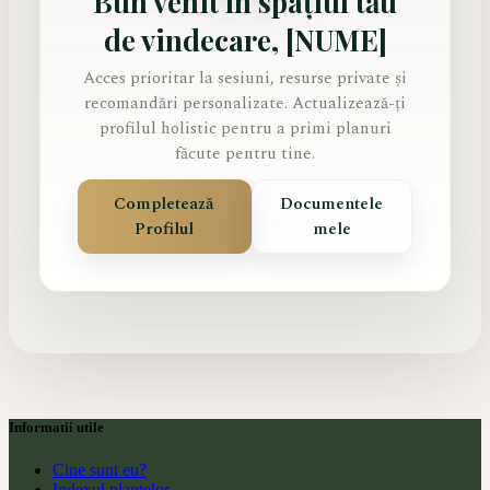
Bun venit în spațiul tău
de vindecare,
[NUME]
Acces prioritar la sesiuni, resurse private și
recomandări personalizate. Actualizează-ți
profilul holistic pentru a primi planuri
făcute pentru tine.
Completează
Documentele
Profilul
mele
Informatii utile
Cine sunt eu?
Indexul plantelor