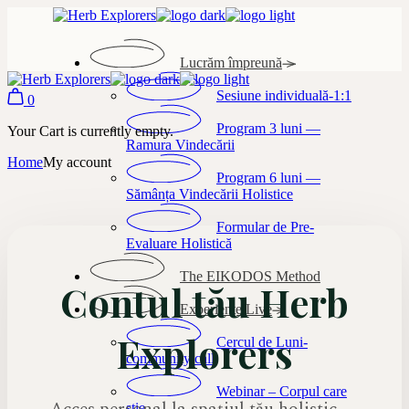
Skip
to
the
Lucrăm împreună
content
Sesiune individuală-1:1
0
Program 3 luni —
Your Cart is currently empty.
Ramura Vindecării
Home
My account
Program 6 luni —
Sămânța Vindecării Holistice
Formular de Pre-
Evaluare Holistică
The EIKODOS Method
Contul tău Herb
Experiențe Live
Explorers
Cercul de Luni-
community call
Webinar – Corpul care
știe