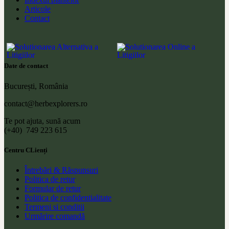
Articole
Contact
Date de contact
București, România
contact@herbexplorers.ro
Te pot ajuta, sună acum
(+40) 749 223 615
Centru CLienți
Întrebări & Răspunsuri
Politica de retur
Formular de retur
Politica de confidentialitate
Termeni si conditii
Urmărire comandă