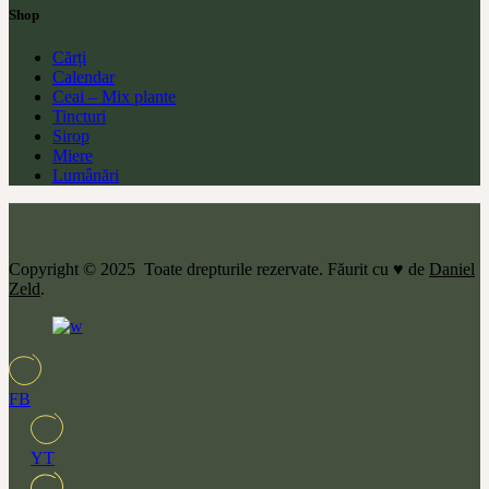
Shop
Cărți
Calendar
Ceai – Mix plante
Tincturi
Sirop
Miere
Lumânări
Copyright © 2025 Toate drepturile rezervate. Făurit cu ♥ de
Daniel
Zeld
.
FB
YT