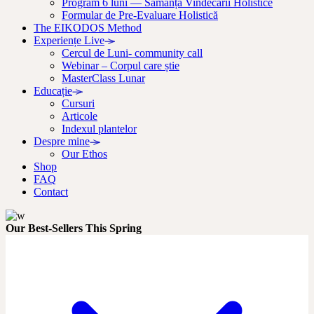
Program 6 luni — Sămânța Vindecării Holistice
Formular de Pre-Evaluare Holistică
The EIKODOS Method
Experiențe Live
Cercul de Luni- community call
Webinar – Corpul care știe
MasterClass Lunar
Educație
Cursuri
Articole
Indexul plantelor
Despre mine
Our Ethos
Shop
FAQ
Contact
Our Best-Sellers This Spring