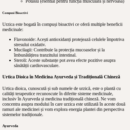
Potasiu (esential pentru funcția musculară și nervoasă)
Compusi Bioactivi
Urzica este bogată în compuși bioactivi ce oferă multiple beneficii
medicinale:
Flavonoide: Acești antioxidanți protejează celulele împotriva
stresului oxidativ.
Mucilagii: Contribuie la protecția mucoaselor și la
îmbunătățirea tranzitului intestinal.
Steroli: Aceste substanțe pot avea efecte pozitive asupra
sănătății cardiovasculare.
Urtica Dioica în Medicina Ayurveda și Tradițională Chineză
Urtica dioica, cunoscută și sub numele de urzică, este o plantă cu
calități terapeutice recunoscute în diferite sisteme medicinale,
inclusiv în Ayurveda și medicina tradițională chineză. Ne vom
concentra asupra modului în care urzica este utilizată în aceste două
ramuri ale medicinei și vom explora energia plantei din perspectiva
sistemelor tradiționale.
Ayurveda