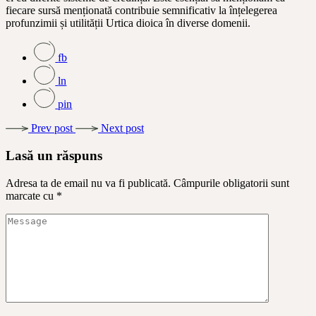
fiecare sursă menționată contribuie semnificativ la înțelegerea
profunzimii și utilității Urtica dioica în diverse domenii.
fb
ln
pin
Prev post
Next post
Lasă un răspuns
Adresa ta de email nu va fi publicată.
Câmpurile obligatorii sunt
marcate cu
*