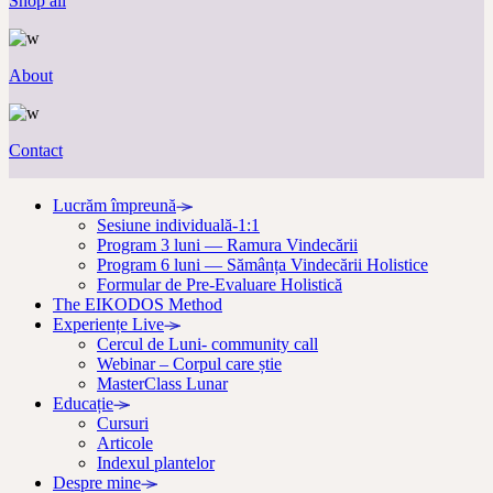
Shop all
About
Contact
Lucrăm împreună
Sesiune individuală-1:1
Program 3 luni — Ramura Vindecării
Program 6 luni — Sămânța Vindecării Holistice
Formular de Pre-Evaluare Holistică
The EIKODOS Method
Experiențe Live
Cercul de Luni- community call
Webinar – Corpul care știe
MasterClass Lunar
Educație
Cursuri
Articole
Indexul plantelor
Despre mine