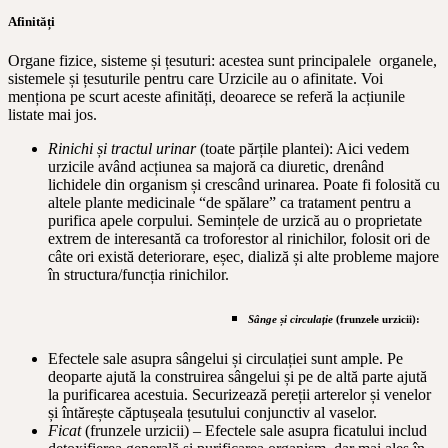
Afinități
Organe fizice, sisteme și țesuturi: acestea sunt principalele organele,
sistemele și țesuturile pentru care Urzicile au o afinitate. Voi
menționa pe scurt aceste afinități, deoarece se referă la acțiunile
listate mai jos.
Rinichi și tractul urinar
(toate părțile plantei): Aici vedem
urzicile având acțiunea sa majoră ca diuretic, drenând
lichidele din organism și crescând urinarea. Poate fi folosită cu
altele plante medicinale “de spălare” ca tratament pentru a
purifica apele corpului. Semințele de urzică au o proprietate
extrem de interesantă ca troforestor al rinichilor, folosit ori de
câte ori există deteriorare, eșec, dializă și alte probleme majore
în structura/funcția rinichilor.
Sânge și circulație
(frunzele urzicii):
Efectele sale asupra sângelui și circulației sunt ample. Pe
deoparte ajută la construirea sângelui și pe de altă parte ajută
la purificarea acestuia. Securizează pereții arterelor și venelor
și întărește căptușeala țesutului conjunctiv al vaselor.
Ficat
(frunzele urzicii) – Efectele sale asupra ficatului includ