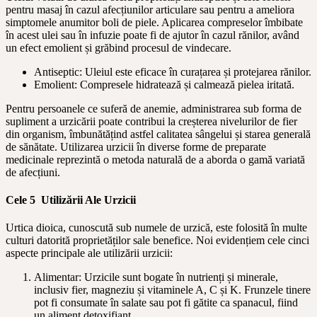
pentru masaj în cazul afecțiunilor articulare sau pentru a ameliora
simptomele anumitor boli de piele. Aplicarea compreselor îmbibate
în acest ulei sau în infuzie poate fi de ajutor în cazul rănilor, având
un efect emolient și grăbind procesul de vindecare.
Antiseptic: Uleiul este eficace în curațarea și protejarea rănilor.
Emolient: Compresele hidratează și calmează pielea iritată.
Pentru persoanele ce suferă de anemie, administrarea sub forma de
supliment a urzicării poate contribui la creșterea nivelurilor de fier
din organism, îmbunătățind astfel calitatea sângelui și starea generală
de sănătate. Utilizarea urzicii în diverse forme de preparate
medicinale reprezintă o metoda naturală de a aborda o gamă variată
de afecțiuni.
Cele 5 Utilizării Ale Urzicii
Urtica dioica, cunoscută sub numele de urzică, este folosită în multe
culturi datorită proprietăților sale benefice. Noi evidențiem cele cinci
aspecte principale ale utilizării urzicii:
Alimentar: Urzicile sunt bogate în nutrienți și minerale,
inclusiv fier, magneziu și vitaminele A, C și K. Frunzele tinere
pot fi consumate în salate sau pot fi gătite ca spanacul, fiind
un aliment detoxifiant.