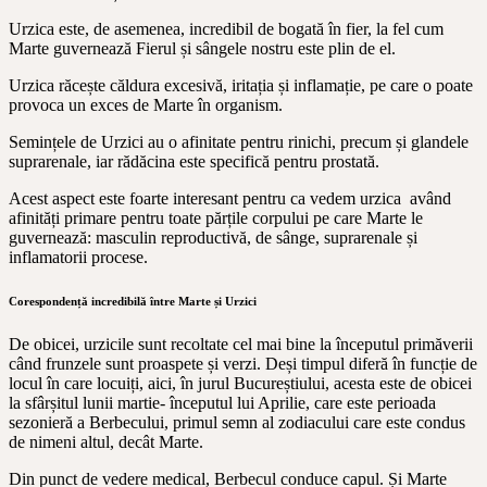
Urzica este, de asemenea, incredibil de bogată în fier, la fel cum
Marte guvernează Fierul și sângele nostru este plin de el.
Urzica răcește căldura excesivă, iritația și inflamație, pe care o poate
provoca un exces de Marte în organism.
Semințele de Urzici au o afinitate pentru rinichi, precum și glandele
suprarenale, iar rădăcina este specifică pentru prostată.
Acest aspect este foarte interesant pentru ca vedem urzica având
afinități primare pentru toate părțile corpului pe care Marte le
guvernează: masculin reproductivă, de sânge, suprarenale și
inflamatorii procese.
Corespondență incredibilă între Marte și Urzici
De obicei, urzicile sunt recoltate cel mai bine la începutul primăverii
când frunzele sunt proaspete și verzi. Deși timpul diferă în funcție de
locul în care locuiți, aici, în jurul Bucureștiului, acesta este de obicei
la sfârșitul lunii martie- începutul lui Aprilie, care este perioada
sezonieră a Berbecului, primul semn al zodiacului care este condus
de nimeni altul, decât Marte.
Din punct de vedere medical, Berbecul conduce capul. Și Marte