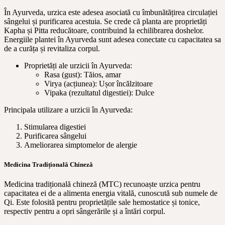
În Ayurveda, urzica este adesea asociată cu îmbunătățirea circulației
sângelui și purificarea acestuia. Se crede că planta are proprietăți
Kapha și Pitta reducătoare, contribuind la echilibrarea doshelor.
Energiile plantei în Ayurveda sunt adesea conectate cu capacitatea sa
de a curăța și revitaliza corpul.
Proprietăți ale urzicii în Ayurveda:
Rasa (gust): Tăios, amar
Virya (acțiunea): Ușor încălzitoare
Vipaka (rezultatul digestiei): Dulce
Principala utilizare a urzicii în Ayurveda:
Stimularea digestiei
Purificarea sângelui
Ameliorarea simptomelor de alergie
Medicina Tradițională Chineză
Medicina tradițională chineză (MTC) recunoaște urzica pentru
capacitatea ei de a alimenta energia vitală, cunoscută sub numele de
Qi. Este folosită pentru proprietățile sale hemostatice și tonice,
respectiv pentru a opri sângerările și a întări corpul.