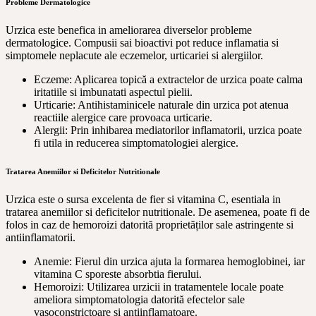
Probleme Dermatologice
Urzica este benefica in ameliorarea diverselor probleme
dermatologice. Compusii sai bioactivi pot reduce inflamatia si
simptomele neplacute ale eczemelor, urticariei si alergiilor.
Eczeme: Aplicarea topică a extractelor de urzica poate calma
iritatiile si imbunatati aspectul pielii.
Urticarie: Antihistaminicele naturale din urzica pot atenua
reactiile alergice care provoaca urticarie.
Alergii: Prin inhibarea mediatorilor inflamatorii, urzica poate
fi utila in reducerea simptomatologiei alergice.
Tratarea Anemiilor si Deficitelor Nutritionale
Urzica este o sursa excelenta de fier si vitamina C, esentiala in
tratarea anemiilor si deficitelor nutritionale. De asemenea, poate fi de
folos in caz de hemoroizi datorită proprietăților sale astringente si
antiinflamatorii.
Anemie: Fierul din urzica ajuta la formarea hemoglobinei, iar
vitamina C sporeste absorbtia fierului.
Hemoroizi: Utilizarea urzicii in tratamentele locale poate
ameliora simptomatologia datorită efectelor sale
vasoconstrictoare si antiinflamatoare.