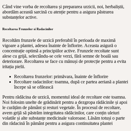
Când vine vorba de recoltarea și prepararea urzicii, noi, herbaliștii,
abordăm această sarcină cu atenție pentru a asigura păstrarea
substanțelor active.
Recoltarea Frunzelor si Radacinilor
Recoltăm frunzele de urzică preferabil în perioada de maximă
vigoare a plantei, adesea înainte de înflorire. Aceasta asigură o
concentrație optimă a principiilor active. Frunzele recoltate sunt
alese cu grijă, selectându-se cele verzi, fără semne de boală sau
deteriorare. Recoltarea se face cu mănuși de protecție pentru a evita
iritația pielii.
Recoltarea frunzelor: primăvara, înainte de înflorire
Recoltare radacinilor: toamna, după ce partea aeriană a plantei
începe să se ofilească
Pentru rădăcina de urzică, momentul ideal de recoltare este toamna.
Noi folosim unelte de grădinărit pentru a dezgropa rădăcinile și apoi
le curățăm de pământ și resturi vegetale. În procesul de recoltare,
avem grijă să păstrăm integritatea rădăcinilor, care conțin uleiuri
volatile și alte substanțe medicinale valoroase. Lăsăm totuși o parte
din rădacină în pământ pentru a asigura continuitatea plantei