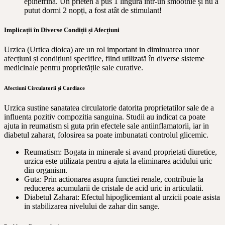
epinefrina. Un prieten a pus 1 lingură într-un smoothie și nu a
putut dormi 2 nopți, a fost atât de stimulant!
Implicații în Diverse Condiții și Afecțiuni
Urzica (Urtica dioica) are un rol important in diminuarea unor
afecțiuni și condițiuni specifice, fiind utilizată în diverse sisteme
medicinale pentru proprietățile sale curative.
Afectiuni Circulatorii și Cardiace
Urzica sustine sanatatea circulatorie datorita proprietatilor sale de a
influenta pozitiv compozitia sanguina. Studii au indicat ca poate
ajuta in reumatism si guta prin efectele sale antiinflamatorii, iar in
diabetul zaharat, folosirea sa poate imbunatati controlul glicemic.
Reumatism: Bogata in minerale si avand proprietati diuretice,
urzica este utilizata pentru a ajuta la eliminarea acidului uric
din organism.
Guta: Prin actionarea asupra functiei renale, contribuie la
reducerea acumularii de cristale de acid uric in articulatii.
Diabetul Zaharat: Efectul hipoglicemiant al urzicii poate asista
in stabilizarea nivelului de zahar din sange.