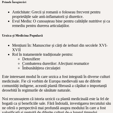
Primele Înregistrări
Antichitate: Grecii și romanii o foloseau frecvent pentru
proprietățile sale anti-inflamatorii și diuretice.
Evul Mediu: O cunoașteau bine pentru calitățile nutritive și ca
remediu pentru durerea articulațiilor.
Urzica și Medicina Populară
Mențiuni în: Manuscrise și cărți de ierburi din secolele XVI-
XVII
Rol în tratamentele tradiționale pentru:
Detoxifiere
Combaterea durerilor: Afecțiuni reumatice
Îmbunătățirea circulației
Este interesant modul în care urzica a fost integrată în diverse culturi
medicinale. Fie că vorbim de Europa medievală sau de diferite
comunități indigene, această plantă fibroasă a căpătat o importanță
deosebită în regimurile de sănătate naturale.
Noi recunoaștem că istoria urzicii ca plantă medicinală este la fel de
bogată ca și beneficiile sale. Fără îndoială, investigarea trecutului său
ne oferă o perspectivă mai profundă asupra modului în care a fost
valorificată și prețuită de diferite culturi de-a lungul timpului.