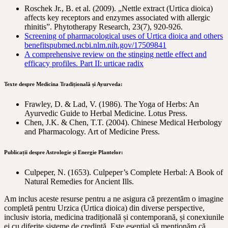
Roschek Jr., B. et al. (2009). „Nettle extract (Urtica dioica)
affects key receptors and enzymes associated with allergic
rhinitis”. Phytotherapy Research, 23(7), 920-926.
Screening of pharmacological uses of Urtica dioica and others
benefits
pubmed.ncbi.nlm.nih.gov/17509841
A comprehensive review on the stinging nettle effect and
efficacy profiles. Part II: urticae radix
Texte despre Medicina Tradițională și Ayurveda:
Frawley, D. & Lad, V. (1986). The Yoga of Herbs: An
Ayurvedic Guide to Herbal Medicine. Lotus Press.
Chen, J.K. & Chen, T.T. (2004). Chinese Medical Herbology
and Pharmacology. Art of Medicine Press.
Publicații despre Astrologie și Energie Plantelor:
Culpeper, N. (1653). Culpeper’s Complete Herbal: A Book of
Natural Remedies for Ancient Ills.
Am inclus aceste resurse pentru a ne asigura că prezentăm o imagine
completă pentru Urzica (Urtica dioica) din diverse perspective,
inclusiv istoria, medicina tradițională și contemporană, și conexiunile
ei cu diferite sisteme de credință. Este esențial să menționăm că