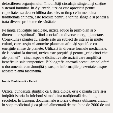
detoxifierea organismului, îmbunătăți circulația sângelui și susține
sistemul imunitar. În Ayurveda, urzica este apreciată pentru
capacitatea sa de a echilibra doshele, în timp ce în medicina
tradițională chineză, este folosită pentru a tonifia sângele și pentru a
trata diverse probleme de sănătate.
Pe lângă aplicațiile medicale, urzica aduce în prim-plan și o
dimensiune spirituală, fiind asociată cu diverse energii planetare.
Conexiunea plantei cu astrele este un subiect de interes în multe
culturi, care susțin că anumite plante au afinități specifice cu
energiile emise de planete. Utilizată în diverse formule medicinale,
de la ceaiuri la tincturi, urzica este prețuită și pentru „cele cinci chei
ale plantei” – cinci aspecte distinctive ale urzicii care amplifică
beneficiile sale terapeutice. Bibliografia anexată acestui articol oferă
o documentare amănunțită și susține informațiile prezentate despre
această plantă fascinantă.
Istoria Tradițională a Urzicii
Urzica, cunoscută științific ca Urtica dioica, este o plantă care și-a
întipărit istoria în folclorul și medicina tradițională de-a lungul
secolelor. În Europa, documentele istorice datează utilizarea urzicii
în scop medicinal și ca plantă alimentară de mai bine de 2000 de ani.