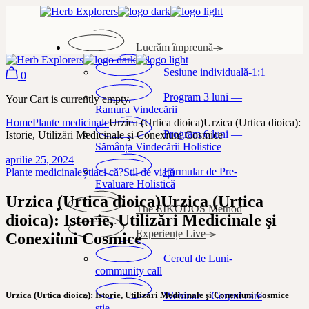
Skip
to
the
Lucrăm împreună
content
Sesiune individuală-1:1
0
Program 3 luni —
Your Cart is currently empty.
Ramura Vindecării
Home
Plante medicinale
Urzica (Urtica dioica)Urzica (Urtica dioica):
Program 6 luni —
Istorie, Utilizări Medicinale şi Conexiuni Cosmice
Sămânța Vindecării Holistice
aprilie 25, 2024
Formular de Pre-
Plante medicinale
Știaci că?
Stil de viață
Evaluare Holistică
Urzica (Urtica dioica)Urzica (Urtica
The EIKODOS Method
dioica): Istorie, Utilizări Medicinale şi
Experiențe Live
Conexiuni Cosmice
Cercul de Luni-
community call
Webinar – Corpul care
Urzica (Urtica dioica): Istorie, Utilizări Medicinale şi Conexiuni Cosmice
știe