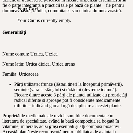
fie o parte integrantă a practicii tale pe bază de plante – fie pentru
Your Cart
dumneavoastră, familia, comunitatea sau clinica dumneavoastră.
Your Cart is currently empty.
Generalități
Nume comun: Urzica, Urzica
Nume latin: Urtica dioica, Urtica urens
Familia: Urticaceae
Părți utilizate: frunze (lăstari tineri la începutul primăverii),
semințe (vara la sfârșitul) și rădăcini (devreme toamnă).
Fiecare dintre aceste 3 părți ale plantei utilizate au proprietăți
radical diferite și aproape pot fi considerate medicamente
diferite – indicând gama largă de aplicare a acestei plante.
Proprietățile medicinale ale urzicii sunt bine documentate în
literatura de specialitate, având la bază compoziția sa bogată în
vitamine, minerale, acizi grași esențiali și alți compuși bioactivi.
Această plantă este recunoscută pentru abilitatea de a ajuta la