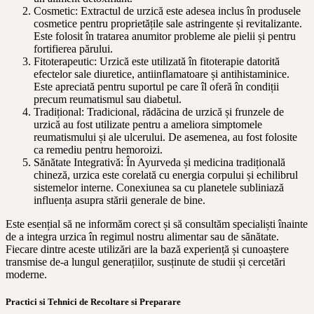
Cosmetic: Extractul de urzică este adesea inclus în produsele
cosmetice pentru proprietățile sale astringente și revitalizante.
Este folosit în tratarea anumitor probleme ale pielii și pentru
fortifierea părului.
Fitoterapeutic: Urzică este utilizată în fitoterapie datorită
efectelor sale diuretice, antiinflamatoare și antihistaminice.
Este apreciată pentru suportul pe care îl oferă în condiții
precum reumatismul sau diabetul.
Tradițional: Tradicional, rădăcina de urzică și frunzele de
urzică au fost utilizate pentru a ameliora simptomele
reumatismului și ale ulcerului. De asemenea, au fost folosite
ca remediu pentru hemoroizi.
Sănătate Integrativă: În Ayurveda și medicina tradițională
chineză, urzica este corelată cu energia corpului și echilibrul
sistemelor interne. Conexiunea sa cu planetele subliniază
influența asupra stării generale de bine.
Este esențial să ne informăm corect și să consultăm specialiști înainte
de a integra urzica în regimul nostru alimentar sau de sănătate.
Fiecare dintre aceste utilizări are la bază experiență și cunoaștere
transmise de-a lungul generațiilor, susținute de studii și cercetări
moderne.
Practici si Tehnici de Recoltare si Preparare