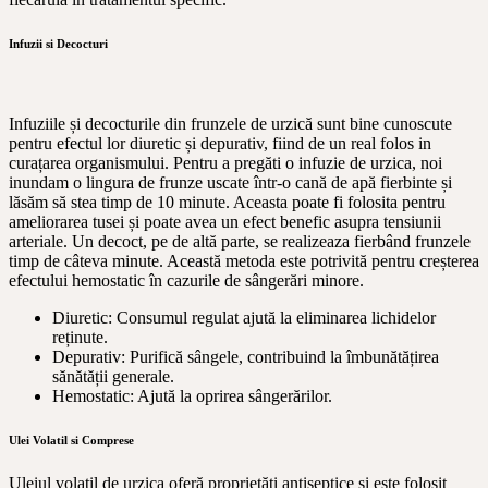
Infuzii si Decocturi
Infuziile și decocturile din frunzele de urzică sunt bine cunoscute
pentru efectul lor diuretic și depurativ, fiind de un real folos in
curațarea organismului. Pentru a pregăti o infuzie de urzica, noi
inundam o lingura de frunze uscate într-o cană de apă fierbinte și
lăsăm să stea timp de 10 minute. Aceasta poate fi folosita pentru
ameliorarea tusei și poate avea un efect benefic asupra tensiunii
arteriale. Un decoct, pe de altă parte, se realizeaza fierbând frunzele
timp de câteva minute. Această metoda este potrivită pentru creșterea
efectului hemostatic în cazurile de sângerări minore.
Diuretic: Consumul regulat ajută la eliminarea lichidelor
reținute.
Depurativ: Purifică sângele, contribuind la îmbunătățirea
sănătății generale.
Hemostatic: Ajută la oprirea sângerărilor.
Ulei Volatil si Comprese
Uleiul volatil de urzica oferă proprietăți antiseptice și este folosit