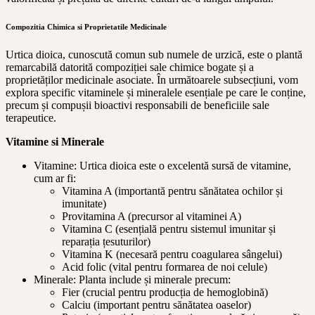
Compozitia Chimica si Proprietatile Medicinale
Urtica dioica, cunoscută comun sub numele de urzică, este o plantă
remarcabilă datorită compoziției sale chimice bogate și a
proprietăților medicinale asociate. În următoarele subsecțiuni, vom
explora specific vitaminele și mineralele esențiale pe care le conține,
precum și compușii bioactivi responsabili de beneficiile sale
terapeutice.
Vitamine si Minerale
Vitamine: Urtica dioica este o excelentă sursă de vitamine,
cum ar fi:
Vitamina A (importantă pentru sănătatea ochilor și
imunitate)
Provitamina A (precursor al vitaminei A)
Vitamina C (esențială pentru sistemul imunitar și
reparația țesuturilor)
Vitamina K (necesară pentru coagularea sângelui)
Acid folic (vital pentru formarea de noi celule)
Minerale: Planta include și minerale precum:
Fier (crucial pentru producția de hemoglobină)
Calciu (important pentru sănătatea oaselor)