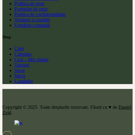
Politica de retur
Formular de retur
Politica de confidentialitate
Termeni si conditii
Urmărire comandă
Shop
Cărți
Calendar
Ceai – Mix plante
Tincturi
Sirop
Miere
Lumânări
Copyright © 2025 Toate drepturile rezervate. Făurit cu ♥ de
Daniel
Zeld
.