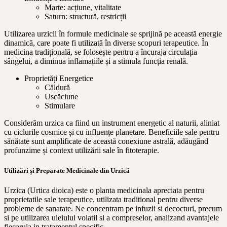
Marte: acțiune, vitalitate
Saturn: structură, restricții
Utilizarea urzicii în formule medicinale se sprijină pe această energie
dinamică, care poate fi utilizată în diverse scopuri terapeutice. În
medicina tradițională, se folosește pentru a încuraja circulația
sângelui, a diminua inflamațiile și a stimula funcția renală.
Proprietăți Energetice
Căldură
Uscăciune
Stimulare
Considerăm urzica ca fiind un instrument energetic al naturii, aliniat
cu ciclurile cosmice și cu influențe planetare. Beneficiile sale pentru
sănătate sunt amplificate de această conexiune astrală, adăugând
profunzime și context utilizării sale în fitoterapie.
Utilizări și Preparate Medicinale din Urzică
Urzica (Urtica dioica) este o planta medicinala apreciata pentru
proprietatile sale terapeutice, utilizata traditional pentru diverse
probleme de sanatate. Ne concentram pe infuzii si decocturi, precum
si pe utilizarea uleiului volatil si a compreselor, analizand avantajele
fiecaruia in tratamentul specific.