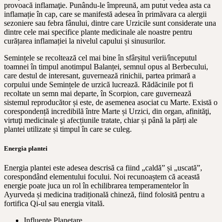
provoacă inflamaţie. Punându-le împreună, am putut vedea asta ca
inflamație în cap, care se manifestă adesea în primăvara ca alergii
sezoniere sau febra fânului, dintre care Urzicile sunt considerate una
dintre cele mai specifice plante medicinale ale noastre pentru
curățarea inflamației la nivelul capului și sinusurilor.
Semințele se recoltează cel mai bine în sfârșitul verii/începutul
toamnei în timpul anotimpul Balanței, semnul opus al Berbecului,
care destul de interesant, guvernează rinichii, partea primară a
corpului unde Semințele de urzică lucrează. Rădăcinile pot fi
recoltate un semn mai departe, în Scorpion, care guvernează
sistemul reproducător și este, de asemenea asociat cu Marte. Există o
corespondență incredibilă între Marte și Urzici, din organ, afinităţi,
virtuţi medicinale şi afecțiunile tratate, chiar și până la părți ale
plantei utilizate și timpul în care se culeg.
Energia plantei
Energia plantei este adesea descrisă ca fiind „caldă” și „uscată”,
corespondând elementului focului. Noi recunoaștem că această
energie poate juca un rol în echilibrarea temperamentelor în
Ayurveda și medicina tradițională chineză, fiind folosită pentru a
fortifica Qi-ul sau energia vitală.
Influențe Planetare