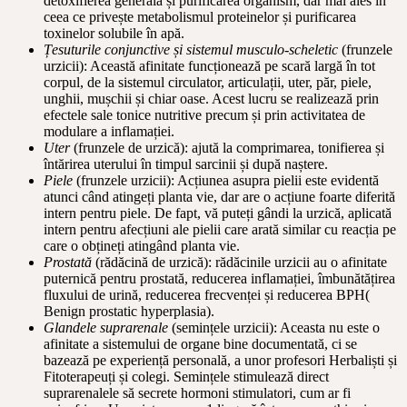
detoxifierea generală și purificarea organism, dar mai ales în
ceea ce privește metabolismul proteinelor și purificarea
toxinelor solubile în apă.
Țesuturile conjunctive și sistemul musculo-scheletic
(frunzele
urzicii): Această afinitate funcționează pe scară largă în tot
corpul, de la sistemul circulator, articulații, uter, păr, piele,
unghii, mușchii și chiar oase. Acest lucru se realizează prin
efectele sale tonice nutritive precum și prin activitatea de
modulare a inflamației.
Uter
(frunzele de urzică): ajută la comprimarea, tonifierea și
întărirea uterului în timpul sarcinii și după naștere.
Piele
(frunzele urzicii): Acțiunea asupra pielii este evidentă
atunci când atingeți planta vie, dar are o acțiune foarte diferită
intern pentru piele. De fapt, vă puteți gândi la urzică, aplicată
intern pentru afecțiuni ale pielii care arată similar cu reacția pe
care o obțineți atingând planta vie.
Prostată
(rădăcină de urzică): rădăcinile urzicii au o afinitate
puternică pentru prostată, reducerea inflamației, îmbunătățirea
fluxului de urină, reducerea frecvenței și reducerea BPH(
Benign prostatic hyperplasia).
Glandele suprarenale
(semințele urzicii): Aceasta nu este o
afinitate a sistemului de organe bine documentată, ci se
bazează pe experiență personală, a unor profesori Herbaliști și
Fitoterapeuți și colegi. Semințele stimulează direct
suprarenalele să secrete hormoni stimulatori, cum ar fi