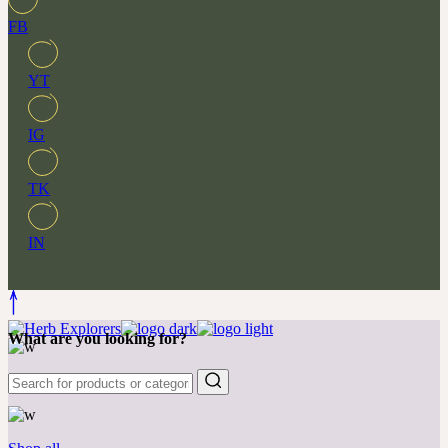
FB
YT
IG
TK
IN
What are you looking for?
New & favorites