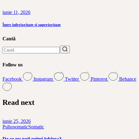
iunie 11, 2026
Între inferioritate și superioritate
Caută
Search
Follow us
Facebook
Instagram
Twitter
Pinterest
Behance
Read next
iunie 25, 2026
Psihosomatic
Somatic
De ce nu poți primi iubirea?