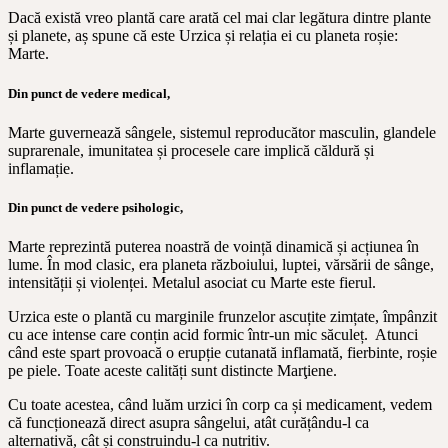
Dacă există vreo plantă care arată cel mai clar legătura dintre plante
și planete, aș spune că este Urzica și relația ei cu planeta roșie:
Marte.
Din punct de vedere medical,
Marte guvernează sângele, sistemul reproducător masculin, glandele
suprarenale, imunitatea și procesele care implică căldură și
inflamație.
Din punct de vedere psihologic,
Marte reprezintă puterea noastră de voință dinamică și acțiunea în
lume. În mod clasic, era planeta războiului, luptei, vărsării de sânge,
intensității și violenței. Metalul asociat cu Marte este fierul.
Urzica este o plantă cu marginile frunzelor ascuțite zimțate, împânzit
cu ace intense care conțin acid formic într-un mic săculeț. Atunci
când este spart provoacă o erupție cutanată inflamată, fierbinte, roșie
pe piele. Toate aceste calități sunt distincte Marţiene.
Cu toate acestea, când luăm urzici în corp ca și medicament, vedem
că funcționează direct asupra sângelui, atât curățându-l ca
alternativă, cât și construindu-l ca nutritiv.