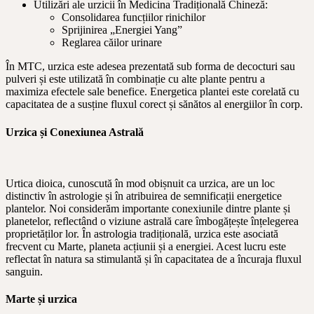
Utilizări ale urzicii în Medicina Tradițională Chineză:
Consolidarea funcțiilor rinichilor
Sprijinirea „Energiei Yang”
Reglarea căilor urinare
În MTC, urzica este adesea prezentată sub forma de decocturi sau
pulveri și este utilizată în combinație cu alte plante pentru a
maximiza efectele sale benefice. Energetica plantei este corelată cu
capacitatea de a susține fluxul corect și sănătos al energiilor în corp.
Urzica și Conexiunea Astrală
Urtica dioica, cunoscută în mod obișnuit ca urzica, are un loc
distinctiv în astrologie și în atribuirea de semnificații energetice
plantelor. Noi considerăm importante conexiunile dintre plante și
planetelor, reflectând o viziune astrală care îmbogățește înțelegerea
proprietăților lor. În astrologia tradițională, urzica este asociată
frecvent cu Marte, planeta acțiunii și a energiei. Acest lucru este
reflectat în natura sa stimulantă și în capacitatea de a încuraja fluxul
sanguin.
Marte și urzica