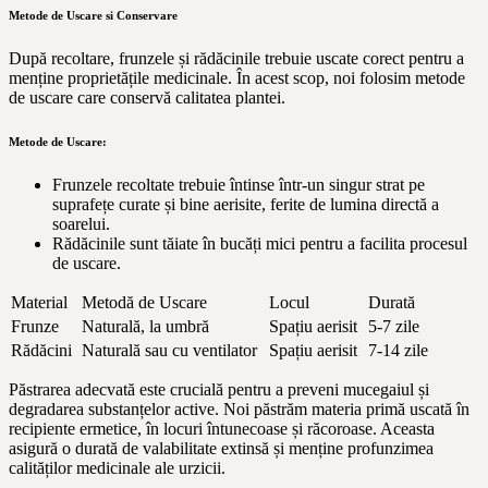
Metode de Uscare si Conservare
După recoltare, frunzele și rădăcinile trebuie uscate corect pentru a
menține proprietățile medicinale. În acest scop, noi folosim metode
de uscare care conservă calitatea plantei.
Metode de Uscare:
Frunzele recoltate trebuie întinse într-un singur strat pe
suprafețe curate și bine aerisite, ferite de lumina directă a
soarelui.
Rădăcinile sunt tăiate în bucăți mici pentru a facilita procesul
de uscare.
Material
Metodă de Uscare
Locul
Durată
Frunze
Naturală, la umbră
Spațiu aerisit
5-7 zile
Rădăcini
Naturală sau cu ventilator
Spațiu aerisit
7-14 zile
Păstrarea adecvată este crucială pentru a preveni mucegaiul și
degradarea substanțelor active. Noi păstrăm materia primă uscată în
recipiente ermetice, în locuri întunecoase și răcoroase. Aceasta
asigură o durată de valabilitate extinsă și menține profunzimea
calităților medicinale ale urzicii.