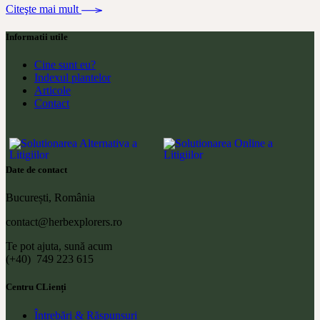
Citeşte mai mult
Informatii utile
Cine sunt eu?
Indexul plantelor
Articole
Contact
Date de contact
București, România
contact@herbexplorers.ro
Te pot ajuta, sună acum
(+40) 749 223 615
Centru CLienți
Întrebări & Răspunsuri