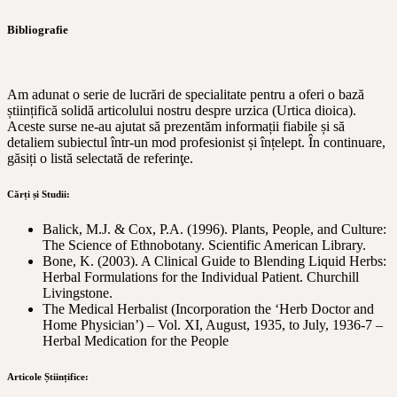
Bibliografie
Am adunat o serie de lucrări de specialitate pentru a oferi o bază
științifică solidă articolului nostru despre urzica (Urtica dioica).
Aceste surse ne-au ajutat să prezentăm informații fiabile și să
detaliem subiectul într-un mod profesionist și înțelept. În continuare,
găsiți o listă selectată de referinţe.
Cărți și Studii:
Balick, M.J. & Cox, P.A. (1996). Plants, People, and Culture:
The Science of Ethnobotany. Scientific American Library.
Bone, K. (2003). A Clinical Guide to Blending Liquid Herbs:
Herbal Formulations for the Individual Patient. Churchill
Livingstone.
The Medical Herbalist (Incorporation the ‘Herb Doctor and
Home Physician’) – Vol. XI, August, 1935, to July, 1936-7 –
Herbal Medication for the People
Articole Științifice: