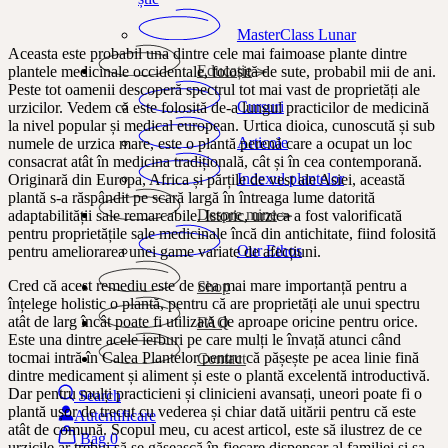
MasterClass Lunar
Aceasta este probabil una dintre cele mai faimoase plante dintre
Educație
plantele medicinale occidentale, folosită de sute, probabil mii de ani.
Peste tot oamenii descoperă spectrul tot mai vast de proprietăți ale
Cursuri
urzicilor. Vedem că este folosită de-a lungul practicilor de medicină
la nivel popular și medical european. Urtica dioica, cunoscută și sub
Articole
numele de urzica mare, este o plantă perenă care a ocupat un loc
consacrat atât în medicina tradițională, cât și în cea contemporană.
Indexul plantelor
Originară din Europa, Africa și părțile de vest ale Asiei, această
plantă s-a răspândit pe scară largă în întreaga lume datorită
Despre mine
adaptabilității sale remarcabile. Istoric, urzica a fost valorificată
pentru proprietățile sale medicinale încă din antichitate, fiind folosită
Our Ethos
pentru ameliorarea unei game variate de afecțiuni.
Cred că acest remediu este de cea mai mare importanță pentru a
Shop
înțelege holistic o plantă, pentru că are proprietăți ale unui spectru
atât de larg încât poate fi utilizată de aproape oricine pentru orice.
FAQ
Este una dintre acele ierburi pe care mulți le învață atunci când
tocmai intră în Calea Plantelor pentru că pășește pe acea linie fină
Contact
dintre medicament și aliment și este o plantă excelentă introductivă.
Dar pentru mulți practicieni și clinicieni avansați, uneori poate fi o
Search
plantă ușor de trecut cu vederea și chiar dată uitării pentru că este
Autentificare
atât de comună. Scopul meu, cu acest articol, este să ilustrez de ce
Bag
0
urzicile ar trebui să se găsească în fiecare dispensar al familiei și sa