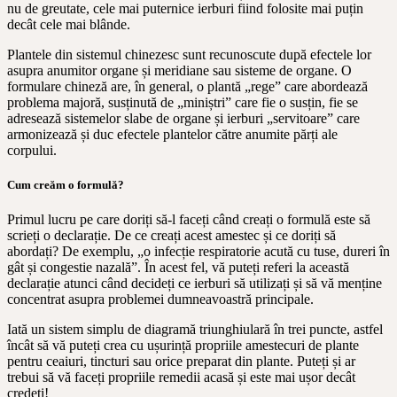
nu de greutate, cele mai puternice ierburi fiind folosite mai puțin
decât cele mai blânde.
Plantele din sistemul chinezesc sunt recunoscute după efectele lor
asupra anumitor organe și meridiane sau sisteme de organe. O
formulare chineză are, în general, o plantă „rege” care abordează
problema majoră, susținută de „miniștri” care fie o susțin, fie se
adresează sistemelor slabe de organe și ierburi „servitoare” care
armonizează și duc efectele plantelor către anumite părți ale
corpului.
Cum creăm o formulă?
Primul lucru pe care doriți să-l faceți când creați o formulă este să
scrieți o declarație. De ce creați acest amestec și ce doriți să
abordați? De exemplu, „o infecție respiratorie acută cu tuse, dureri în
gât și congestie nazală”. În acest fel, vă puteți referi la această
declarație atunci când decideți ce ierburi să utilizați și să vă menține
concentrat asupra problemei dumneavoastră principale.
Iată un sistem simplu de diagramă triunghiulară în trei puncte, astfel
încât să vă puteți crea cu ușurință propriile amestecuri de plante
pentru ceaiuri, tincturi sau orice preparat din plante. Puteți și ar
trebui să vă faceți propriile remedii acasă și este mai ușor decât
credeți!