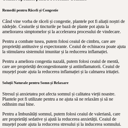
Remedii pentru Răceli și Congestie
Când vine vorba de răceli și congestie, plantele pot fi aliații noștri de
nădejde. Ceaiurile și tincturile pe bază de plante pot ajuta la
ameliorarea simptomelor și la accelerarea procesului de vindecare.
Pentru a combate tusea, putem folosi ceaiul de cimbru, care are
proprietăți antitusive și expectorante. Ceaiul de echinacea poate ajuta
la stimularea sistemului imunitar și la reducerea inflamației.
Pentru a ameliora congestia nazală, putem folosi ceaiul de mentă,
care are proprietăți decongestionante și antiinflamatorii. Ceaiul de
mușețel poate ajuta la reducerea inflamației și la calmarea iritației.
Soluții Naturale pentru Somn și Relaxare
Stresul și anxietatea pot afecta somnul și calitatea vieții noastre.
Plantele pot fi utilizate pentru a ne ajuta să ne relaxăm și să ne
odihnim mai bine.
Pentru a îmbunătăți somnul, putem folosi ceaiul de valeriană, care
are proprietăți sedative și ajută la reducerea anxietății. Ceaiul de
mușețel poate ajuta la reducerea stresului și la inducerea somnului.