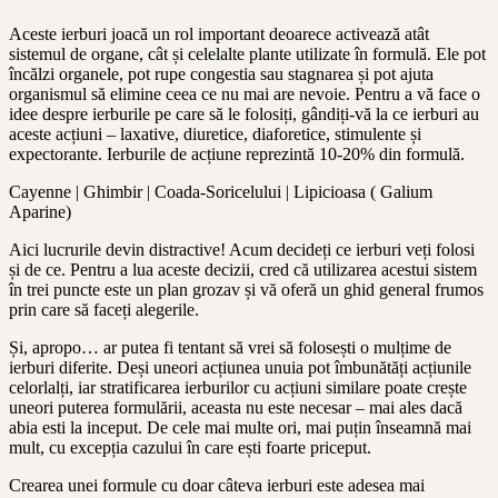
Aceste ierburi joacă un rol important deoarece activează atât
sistemul de organe, cât și celelalte plante utilizate în formulă. Ele pot
încălzi organele, pot rupe congestia sau stagnarea și pot ajuta
organismul să elimine ceea ce nu mai are nevoie. Pentru a vă face o
idee despre ierburile pe care să le folosiți, gândiți-vă la ce ierburi au
aceste acțiuni – laxative, diuretice, diaforetice, stimulente și
expectorante. Ierburile de acțiune reprezintă 10-20% din formulă.
Cayenne | Ghimbir | Coada-Soricelului | Lipicioasa ( Galium
Aparine)
Aici lucrurile devin distractive! Acum decideți ce ierburi veți folosi
și de ce. Pentru a lua aceste decizii, cred că utilizarea acestui sistem
în trei puncte este un plan grozav și vă oferă un ghid general frumos
prin care să faceți alegerile.
Și, apropo… ar putea fi tentant să vrei să folosești o mulțime de
ierburi diferite. Deși uneori acțiunea unuia pot îmbunătăți acțiunile
celorlalți, iar stratificarea ierburilor cu acțiuni similare poate crește
uneori puterea formulării, aceasta nu este necesar – mai ales dacă
abia esti la inceput. De cele mai multe ori, mai puțin înseamnă mai
mult, cu excepția cazului în care ești foarte priceput.
Crearea unei formule cu doar câteva ierburi este adesea mai