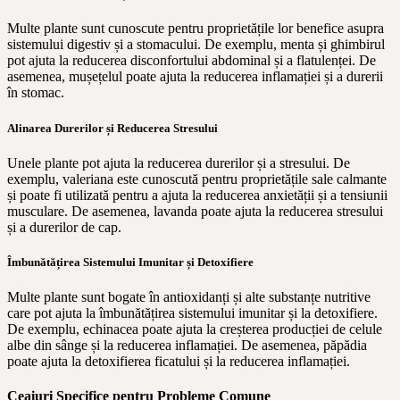
Multe plante sunt cunoscute pentru proprietățile lor benefice asupra
sistemului digestiv și a stomacului. De exemplu, menta și ghimbirul
pot ajuta la reducerea disconfortului abdominal și a flatulenței. De
asemenea, mușețelul poate ajuta la reducerea inflamației și a durerii
în stomac.
Alinarea Durerilor și Reducerea Stresului
Unele plante pot ajuta la reducerea durerilor și a stresului. De
exemplu, valeriana este cunoscută pentru proprietățile sale calmante
și poate fi utilizată pentru a ajuta la reducerea anxietății și a tensiunii
musculare. De asemenea, lavanda poate ajuta la reducerea stresului
și a durerilor de cap.
Îmbunătățirea Sistemului Imunitar și Detoxifiere
Multe plante sunt bogate în antioxidanți și alte substanțe nutritive
care pot ajuta la îmbunătățirea sistemului imunitar și la detoxifiere.
De exemplu, echinacea poate ajuta la creșterea producției de celule
albe din sânge și la reducerea inflamației. De asemenea, păpădia
poate ajuta la detoxifierea ficatului și la reducerea inflamației.
Ceaiuri Specifice pentru Probleme Comune