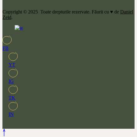
Copyright © 2025 Toate drepturile rezervate. Făurit cu ♥ de
Daniel
Zeld
.
FB
YT
IG
TK
IN