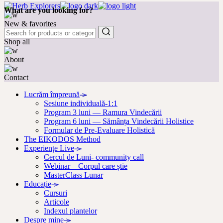
What are you looking for?
New & favorites
Shop all
About
Contact
Lucrăm împreună
Sesiune individuală-1:1
Program 3 luni — Ramura Vindecării
Program 6 luni — Sămânța Vindecării Holistice
Formular de Pre-Evaluare Holistică
The EIKODOS Method
Experiențe Live
Cercul de Luni- community call
Webinar – Corpul care știe
MasterClass Lunar
Educație
Cursuri
Articole
Indexul plantelor
Despre mine