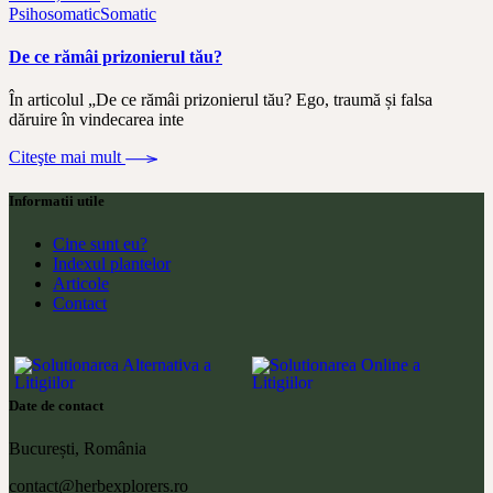
Psihosomatic
Somatic
De ce rămâi prizonierul tău?
În articolul „De ce rămâi prizonierul tău? Ego, traumă și falsa
dăruire în vindecarea inte
Citeşte mai mult
Informatii utile
Cine sunt eu?
Indexul plantelor
Articole
Contact
Date de contact
București, România
contact@herbexplorers.ro