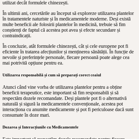
utilizat decât formulele chinezești.
În ultimii ani, cercetările au început să exploreze utilizarea plantelor
în tratamentele naturiste și în medicamentele moderne. Deși există
multe beneficii ale folosirii plantelor în medicină, trebuie să fim
conștienți de faptul că acestea pot avea și efecte secundare și
contraindicații.
În concluzie, atât formulele chinezești, cât și cele europene pot fi
eficiente în tratarea afecțiunilor și menținerea sănătății. În funcție de
nevoile și preferințele personale, fiecare persoană poate alege cea
mai potrivită opțiune pentru ea.
Utilizarea responsabilă și cum să preparați corect ceaiul
Atunci când vine vorba de utilizarea plantelor pentru a obține
beneficii terapeutice, este important să fim responsabili și să
respectăm dozele recomandate. Deși plantele pot fi o alternativă
naturală și sigură la medicamentele convenționale, acestea pot
interacționa cu anumite medicamente și pot fi periculoase dacă sunt
consumate în doze mari.
Dozarea și Interacțiunile cu Medicamentele