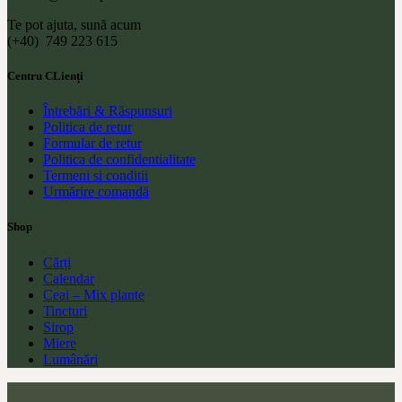
Te pot ajuta, sună acum
(+40) 749 223 615
Centru CLienți
Întrebări & Răspunsuri
Politica de retur
Formular de retur
Politica de confidentialitate
Termeni si conditii
Urmărire comandă
Shop
Cărți
Calendar
Ceai – Mix plante
Tincturi
Sirop
Miere
Lumânări