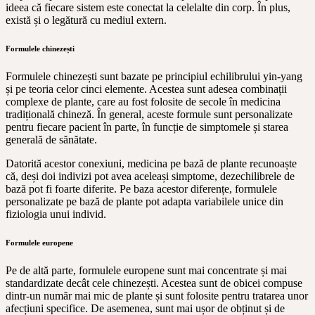
ideea că fiecare sistem este conectat la celelalte din corp. În plus,
există și o legătură cu mediul extern.
Formulele chinezești
Formulele chinezești sunt bazate pe principiul echilibrului yin-yang
și pe teoria celor cinci elemente. Acestea sunt adesea combinații
complexe de plante, care au fost folosite de secole în medicina
tradițională chineză. În general, aceste formule sunt personalizate
pentru fiecare pacient în parte, în funcție de simptomele și starea
generală de sănătate.
Datorită acestor conexiuni, medicina pe bază de plante recunoaște
că, deși doi indivizi pot avea aceleași simptome, dezechilibrele de
bază pot fi foarte diferite. Pe baza acestor diferențe, formulele
personalizate pe bază de plante pot adapta variabilele unice din
fiziologia unui individ.
Formulele europene
Pe de altă parte, formulele europene sunt mai concentrate și mai
standardizate decât cele chinezești. Acestea sunt de obicei compuse
dintr-un număr mai mic de plante și sunt folosite pentru tratarea unor
afecțiuni specifice. De asemenea, sunt mai ușor de obținut și de