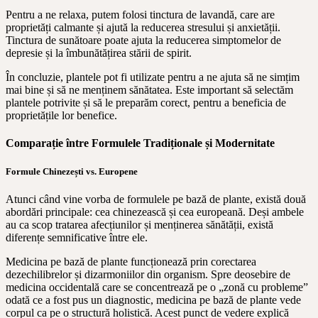
Pentru a ne relaxa, putem folosi tinctura de lavandă, care are
proprietăți calmante și ajută la reducerea stresului și anxietății.
Tinctura de sunătoare poate ajuta la reducerea simptomelor de
depresie și la îmbunătățirea stării de spirit.
În concluzie, plantele pot fi utilizate pentru a ne ajuta să ne simțim
mai bine și să ne menținem sănătatea. Este important să selectăm
plantele potrivite și să le preparăm corect, pentru a beneficia de
proprietățile lor benefice.
Comparație între Formulele Tradiționale și Modernitate
Formule Chinezești vs. Europene
Atunci când vine vorba de formulele pe bază de plante, există două
abordări principale: cea chinezească și cea europeană. Deși ambele
au ca scop tratarea afecțiunilor și menținerea sănătății, există
diferențe semnificative între ele.
Medicina pe bază de plante funcționează prin corectarea
dezechilibrelor și dizarmoniilor din organism. Spre deosebire de
medicina occidentală care se concentrează pe o „zonă cu probleme”
odată ce a fost pus un diagnostic, medicina pe bază de plante vede
corpul ca pe o structură holistică. Acest punct de vedere explică