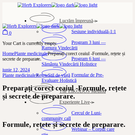
Skip
to
the
Lucrăm împreună
content
Sesiune individuală-1:1
0
Program 3 luni —
Your Cart is currently empty.
Ramura Vindecării
Home
Plante medicinale
Preparați corect ceaiul -Formule, rețete și
Program 6 luni —
secrete de preparare.
Sămânța Vindecării Holistice
iunie 12, 2024
Formular de Pre-
Plante medicinale
Rețete
Stil de viață
Evaluare Holistică
Preparați corect ceaiul -Formule, rețete
The EIKODOS Method
și secrete de preparare.
Experiențe Live
Cercul de Luni-
community call
Formule, rețete și secrete de preparare.
Webinar – Corpul care
știe