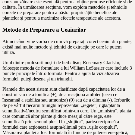
corespunzătoare este esențială pentru a obține produse eficiente și de
calitate. În următoarea secțiune, vom explora metodele și tehnicile
corecte de preparare pentru a păstra proprietățile benefice ale
plantelor și pentru a maximiza efectele terapeutice ale acestora.
Metode de Preparare a Ceaiurilor
Atunci când vine vorba de cum vă preparați corect ceaiul din plante,
există mai multe metode și tehnici de extracție pe care le putem
utiliza.
Unul dintre profesorii noștri de herbalism, Rosemary Gladstar,
folosește metoda de formulare a lui William LeSassier care include 3
puncte principale într-o formulă. Pentru a ajuta la vizualizarea
formulei, puteți desena și un triunghi.
Plantele din acest sistem sunt clasificate după capacitatea lor de a
construi sau de a tonifica (+), de a reacționa amfoter (ceea ce
înseamnă a stabiliza sau armoniza) (0) sau de a elimina (-). Ierburile
de pe vârful fiecărui triunghi reprezentau „regele”, rigla/planta
semnificativă/neutru semnificat printr-un cerc. Un „ministru”, planta
care comunică altor plante și duce mesajul către rege, este
semnificată prin semnul plus. Un „slujitor”, partea reciprocă a
formulei care acționează asupra/elimină prin „ușile corpului”.
Măsurarea plantei a fost formulată în funcție de puterea energetică,