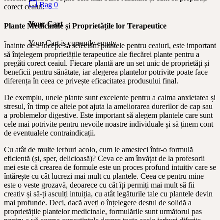
Bag
0
corect ceaiul.
Your Cart
Plante Medicinale și Proprietățile lor Terapeutice
Your Cart is currently empty.
Înainte de a începe să selectăm plantele pentru ceaiuri, este important
să înțelegem proprietățile terapeutice ale fiecărei plante pentru a
pregăti corect ceaiul. Fiecare plantă are un set unic de proprietăți și
beneficii pentru sănătate, iar alegerea plantelor potrivite poate face
diferența în ceea ce privește eficacitatea produsului final.
De exemplu, unele plante sunt excelente pentru a calma anxietatea și
stresul, în timp ce altele pot ajuta la ameliorarea durerilor de cap sau
a problemelor digestive. Este important să alegem plantele care sunt
cele mai potrivite pentru nevoile noastre individuale și să ținem cont
de eventualele contraindicații.
Cu atât de multe ierburi acolo, cum le amesteci într-o formulă
eficientă (și, sper, delicioasă)? Ceva ce am învățat de la profesorii
mei este că crearea de formule este un proces profund intuitiv care se
întărește cu cât lucrezi mai mult cu plantele. Ceea ce pentru mine
este o veste grozavă, deoarece cu cât îți permiți mai mult să fii
creativ și să-ți asculți intuiția, cu atât legăturile tale cu plantele devin
mai profunde. Deci, dacă aveți o înțelegere destul de solidă a
proprietățile plantelor medicinale, formulările sunt următorul pas