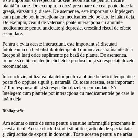
Este important să respectăm dozele recomandate pentru fiecare
plantă în parte. De exemplu, o doză prea mare de ceai poate duce la
greață, vărsături și diaree. De asemenea, este important să înțelegem
cum plantele pot interacționa cu medicamentele pe care le luăm deja.
De exemplu, ceaiul de valeriană poate interacționa cu anumite
medicamente pentru anxietate și depresie, crescând riscul de efecte
secundare.
Pentru a evita aceste interacțiuni, este important să discutați
întotdeauna cu herbalistul/fitoterapeutul dumneavoastră înainte de a
începe să luați orice suplimente pe bază de plante. De asemenea,
trebuie să citiți cu atenție etichetele produselor și să respectați dozele
recomandate.
În concluzie, utilizarea plantelor pentru a obține beneficii terapeutice
poate fi o opțiune sigură și naturală. Cu toate acestea, este important
să fim responsabili și să respectăm dozele recomandate. Să
înțelegem cum plantele pot interacționa cu medicamentele pe care le
luăm deja.
Bibliografie
Am adunat o serie de surse pentru a susține informațiile prezentate în
acest articol. Acestea includ studii științifice, articole de specialitate
și cărți scrise de experți în domeniu. Toate acestea pentru a ne arăta