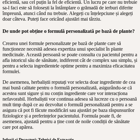
eficientă, sau cel puțin la fel de eficientă. Un lucru pe care nu trebuie
sa-l faci este să folosești la întâmplare o grămadă de ierburi diferite
împreună, atunci când nu trebuie. Alegeți cu înțelepciune și alegeți
doar câteva. Puteți face oricând ajustări mai târziu.
De unde pot obține o formulă personalizată pe bază de plante?
Crearea unei formule personalizate pe bază de plante care să
funcționeze necesită adesea expertiza unui specialist în plante
medicinale. Această persoană se poate consulta cu pacientul pentru a
afla istoricul său de sănătate, indiferent cât de complex sau simplu, și
pentru a selecta ingredientele optime pentru a maximiza eficacitatea
formulei.
De asemenea, herbaliștii reputați vor selecta doar ingrediente de cea
mai bună calitate pentru o formulă personalizată, asigurându-se că
acestea sunt sigure și nu conțin ingrediente care vor interacționa
nefavorabil. Herbaliștii vor continua adesea să lucreze cu o persoană
mult timp după ce au dezvoltat o formulă personalizată pentru a se
asigura că pot fi făcute modificări sau ajustări pe baza răspunsurilor
fiziologice și a preferințelor pacientului. Formula poate fi, de
asemenea, ajustată pentru a ține cont de noile condiții de sănătate
care pot apărea.
Infuzii și Decocturi: Tehnici de Extracție