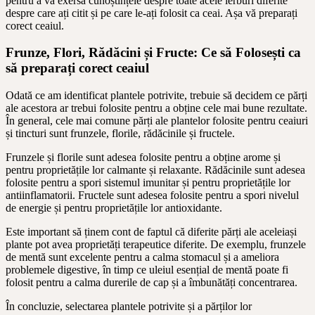
pentru a vă exersa cunoștințele despre toate acele ierburi diferite
despre care ați citit și pe care le-ați folosit ca ceai. Așa vă preparați
corect ceaiul.
Frunze, Flori, Rădăcini și Fructe: Ce să Folosești ca
să preparați corect ceaiul
Odată ce am identificat plantele potrivite, trebuie să decidem ce părți
ale acestora ar trebui folosite pentru a obține cele mai bune rezultate.
În general, cele mai comune părți ale plantelor folosite pentru ceaiuri
și tincturi sunt frunzele, florile, rădăcinile și fructele.
Frunzele și florile sunt adesea folosite pentru a obține arome și
pentru proprietățile lor calmante și relaxante. Rădăcinile sunt adesea
folosite pentru a spori sistemul imunitar și pentru proprietățile lor
antiinflamatorii. Fructele sunt adesea folosite pentru a spori nivelul
de energie și pentru proprietățile lor antioxidante.
Este important să ținem cont de faptul că diferite părți ale aceleiași
plante pot avea proprietăți terapeutice diferite. De exemplu, frunzele
de mentă sunt excelente pentru a calma stomacul și a ameliora
problemele digestive, în timp ce uleiul esențial de mentă poate fi
folosit pentru a calma durerile de cap și a îmbunătăți concentrarea.
În concluzie, selectarea plantele potrivite și a părților lor