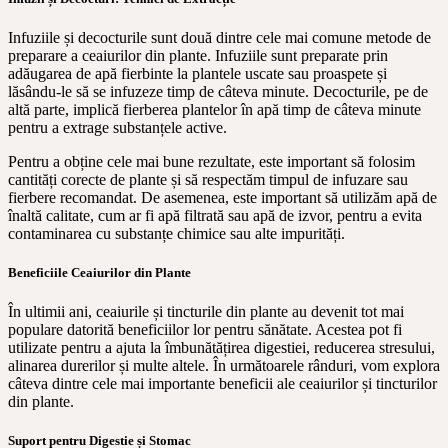
Infuziile și decocturile sunt două dintre cele mai comune metode de
preparare a ceaiurilor din plante. Infuziile sunt preparate prin
adăugarea de apă fierbinte la plantele uscate sau proaspete și
lăsându-le să se infuzeze timp de câteva minute. Decocturile, pe de
altă parte, implică fierberea plantelor în apă timp de câteva minute
pentru a extrage substanțele active.
Pentru a obține cele mai bune rezultate, este important să folosim
cantități corecte de plante și să respectăm timpul de infuzare sau
fierbere recomandat. De asemenea, este important să utilizăm apă de
înaltă calitate, cum ar fi apă filtrată sau apă de izvor, pentru a evita
contaminarea cu substanțe chimice sau alte impurități.
Beneficiile Ceaiurilor din Plante
În ultimii ani, ceaiurile și tincturile din plante au devenit tot mai
populare datorită beneficiilor lor pentru sănătate. Acestea pot fi
utilizate pentru a ajuta la îmbunătățirea digestiei, reducerea stresului,
alinarea durerilor și multe altele. În următoarele rânduri, vom explora
câteva dintre cele mai importante beneficii ale ceaiurilor și tincturilor
din plante.
Suport pentru Digestie și Stomac