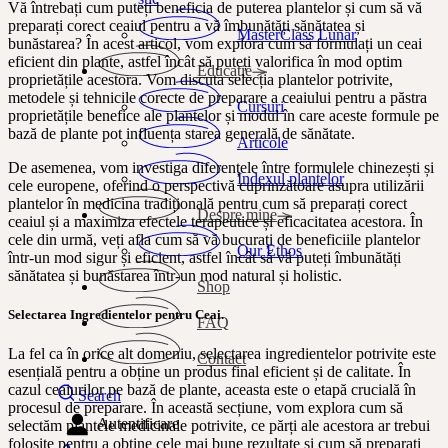
Vă întrebați cum puteți beneficia de puterea plantelor și cum să vă
preparați corect ceaiul pentru a vă îmbunătăți sănătatea și
MasterClass Lunar
bunăstarea? În acest articol, vom explora cum să formulați un ceai
eficient din plante, astfel încât să puteți valorifica în mod optim
Educație
proprietățile acestora. Vom discuta selecția plantelor potrivite,
metodele și tehnicile corecte de preparare a ceaiului pentru a păstra
Cursuri
proprietățile benefice ale plantelor și modul în care aceste formule pe
bază de plante pot influența starea generală de sănătate.
Articole
De asemenea, vom investiga diferențele între formulele chinezești și
Indexul plantelor
cele europene, oferind o perspectivă cuprinzătoare asupra utilizării
plantelor în medicina tradițională pentru cum să preparați corect
Despre mine
ceaiul și a maximiza efectele terapeutice și eficacitatea acestora. În
cele din urmă, veți afla cum să vă bucurați de beneficiile plantelor
Our Ethos
într-un mod sigur și eficient, astfel încât să vă puteți îmbunătăți
sănătatea și bunăstarea într-un mod natural și holistic.
Shop
Selectarea Ingredientelor pentru Ceai.
FAQ
La fel ca în orice alt domeniu, selectarea ingredientelor potrivite este
Contact
esențială pentru a obține un produs final eficient și de calitate. În
cazul ceaiurilor pe bază de plante, aceasta este o etapă crucială în
Search
procesul de preparare. În această secțiune, vom explora cum să
Autentificare
selectăm plantele medicinale potrivite, ce părți ale acestora ar trebui
folosite pentru a obține cele mai bune rezultate și cum să preparați