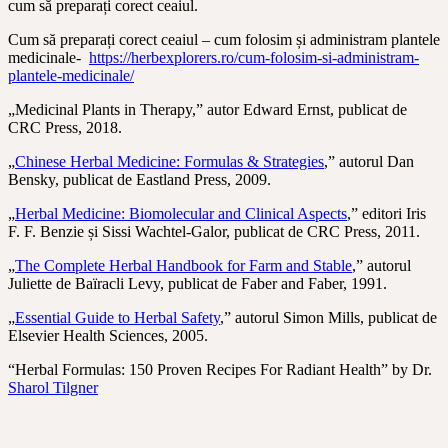
cum să preparați corect ceaiul.
Cum să preparați corect ceaiul – cum folosim și administram plantele
medicinale-
https://herbexplorers.ro/cum-folosim-si-administram-
plantele-medicinale/
„Medicinal Plants in Therapy,” autor Edward Ernst, publicat de
CRC Press, 2018.
„
Chinese Herbal Medicine: Formulas & Strategies
,” autorul Dan
Bensky, publicat de Eastland Press, 2009.
„
Herbal Medicine: Biomolecular and Clinical Aspects
,” editori Iris
F. F. Benzie și Sissi Wachtel-Galor, publicat de CRC Press, 2011.
„
The Complete Herbal Handbook for Farm and Stable
,” autorul
Juliette de Baïracli Levy, publicat de Faber and Faber, 1991.
„
Essential Guide to Herbal Safety
,” autorul Simon Mills, publicat de
Elsevier Health Sciences, 2005.
“Herbal Formulas: 150 Proven Recipes For Radiant Health” by Dr.
Sharol Tilgner