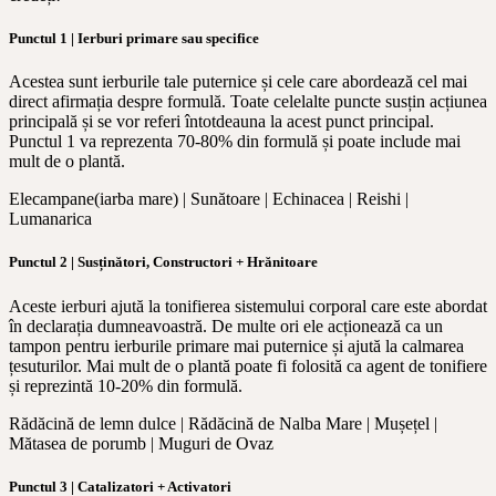
Punctul 1 | Ierburi primare sau specifice
Acestea sunt ierburile tale puternice și cele care abordează cel mai
direct afirmația despre formulă. Toate celelalte puncte susțin acțiunea
principală și se vor referi întotdeauna la acest punct principal.
Punctul 1 va reprezenta 70-80% din formulă și poate include mai
mult de o plantă.
Elecampane(iarba mare) | Sunătoare | Echinacea | Reishi |
Lumanarica
Punctul 2 | Susținători, Constructori + Hrănitoare
Aceste ierburi ajută la tonifierea sistemului corporal care este abordat
în declarația dumneavoastră. De multe ori ele acționează ca un
tampon pentru ierburile primare mai puternice și ajută la calmarea
țesuturilor. Mai mult de o plantă poate fi folosită ca agent de tonifiere
și reprezintă 10-20% din formulă.
Rădăcină de lemn dulce | Rădăcină de Nalba Mare | Mușețel |
Mătasea de porumb | Muguri de Ovaz
Punctul 3 | Catalizatori + Activatori